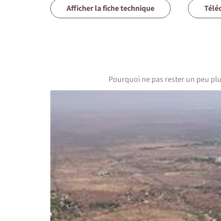
Afficher la fiche technique
Télé
ou 
5 • Formalités et santé
con
des
6 • Le pays
Sui
7 • Tourisme responsable
Un 
ave
Pourquoi ne pas rester un peu plu
On
Les
loc
Add
dét
Dan
le 
Tra
ouv
Vo