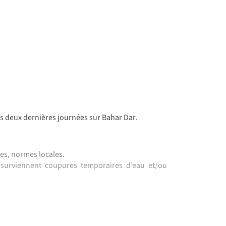
les deux dernières journées sur Bahar Dar.
les, normes locales.
 surviennent coupures temporaires d’eau et/ou
ef) accompagnée essentiellement de viande grillées