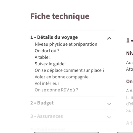
Fiche technique
1 • Détails du voyage
1 
Niveau physique et préparation
On dort où ?
Ni
A table !
Auc
Suivez le guide !
Att
On se déplace comment sur place ?
Volez en bonne compagnie !
On
Vol intérieur
On se donne RDV où ?
A A
Il 
2 • Budget
d’é
Sur
3 • Assurances
A t
4 • Equipement
La 