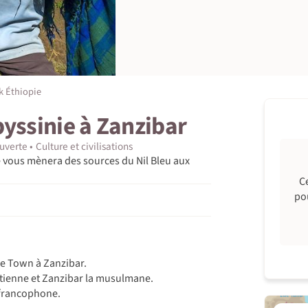
k Éthiopie
byssinie à Zanzibar
uverte
Culture et civilisations
 vous mènera des sources du Nil Bleu aux
C
po
ne Town à Zanzibar.
rétienne et Zanzibar la musulmane.
 francophone.