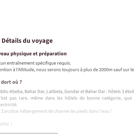
• Détails du voyage
veau physique et préparation
un entraînement spécifique requis.
ention à l'Altitude, nous serons toujours à plus de 2000m sauf sur 
 dort où ?
ddis-Abeba, Bahar Dar, Lalibela, Gondar et Bahar Dar : hôtels 3 étoi
n’est pas rare, même dans les hôtels de bonne catégorie, que
lectricité.
 Zanzibar hébergement de charme les pieds dans l'eau !
able !
spécialité culinaire éthiopienne est l’injera (grande galette de t