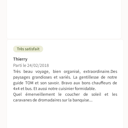
pour aller découvrir les environs en compagnie de votre
guide.
Afin de respecter le programme donné, le sens des vols
intérieurs peut être modifié en fonction des changements
des jours de programmation. Les temps de marche sont
donnés à titre indicatif et sont non contractuels. Les
temps de randonnée peuvent évoluer en fonction de la
Très satisfait
condition physique du groupe ou encore des conditions
Thierry
météo. Il en est de même pour les temps de transfert en
Parti le 24/02/2018
véhicule.
Très beau voyage, bien organisé, extraordinaire.Des
paysages grandioses et variés. La gentillesse de notre
Vos bagages voyagent aussi...
guide TOM et son savoir. Bravo aux bons chauffeurs de
Vos bagages vous suivent et seront acheminés par
4x4 et bus. Et aussi notre cuisinier formidable.
véhicule.
Quel émerveillement le coucher de soleil et les
caravanes de dromadaires sur la banquise...
Volez en bonne compagnie !
Vol régulier sur la compagnie locale Ethiopian Airlines. La
quasi totalité des villes du pays sont desservies par la
compagnie avec des vols fréquents et à l'heure sauf