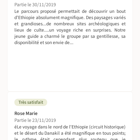
base de poulet pimenté, le ketfo (tartare de bœuf coupé
Partie le 30/11/2019
au couteau …) est aussi très apprécié.
Le parcours proposé permettait de découvrir un bout
d’Ethiopie absolument magnifique. Des paysages variés
Aussi curieux que ça paraisse et même si les italiens sont
et grandioses...de nombreux sites archéologiques et
lieux de culte....un voyage riche en surprises. Notre
restés bien peu de temps dans leur " colonie " d’Afrique
jeune guide a charmé le groupe par sa gentillesse, sa
de l’Est, les spaghettis et les macaronis sont toujours très
disponibilité et son envie de...
prisés, on en trouve pratiquement partout.
Les amateurs de café seront servis puisque l’Ethiopie
produit l’un des meilleurs cafés du monde.
Une variété de bières locales est disponible, tout comme
de vins locaux. Les éthiopiens produisent par ailleurs
trois types d’alcool : le tella, une bière faite de différentes
céréales, le tej, une sorte d’hydromel et l’areki, un alcool
Très satisfait
fort issu du maïs.
Rose Marie
La toilette (et les toilettes)
Partie le 23/11/2019
éLe voyage dans le nord de l'Ethiopie (circuit historique)
Les hébergements sont de bon confort. L'accès à l'eau
et le désert du Danakil a été magnifique en tous points;
courante n'est pas toujours garantie.
le rythme était cependant plus soutenu que je