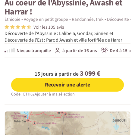
Au coeur de l'Abyssinie, Awash et
Harrar !
Éthiopie
Voyage en petit groupe
Randonnée, trek
Découverte
C
Voir les 105 avis
Découverte de l'Abyssinie : Lalibela, Gondar, Simien et
Découverte de l'Est : Parc d'Awash et ville fortifiée de Harar
Niveau tranquille
à partir de 16 ans
De 4 à 15 pa
3 099 €
15 jours à partir de
Recevoir une alerte
Code : ETH62
Ajouter à ma sélection