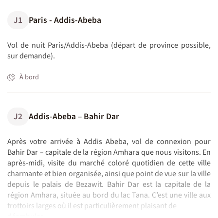
J1
Paris - Addis-Abeba
Vol de nuit Paris/Addis-Abeba (départ de province possible,
sur demande).
À bord
J2
Addis-Abeba – Bahir Dar
Après votre arrivée à Addis Abeba, vol de connexion pour
Bahir Dar – capitale de la région Amhara que nous visitons. En
après-midi, visite du marché coloré quotidien de cette ville
charmante et bien organisée, ainsi que point de vue sur la ville
depuis le palais de Bezawit. Bahir Dar est la capitale de la
région Amhara, située au bord du lac Tana. C’est une ville aux
trottoirs larges où il est particulièrement plaisant de
déambuler.