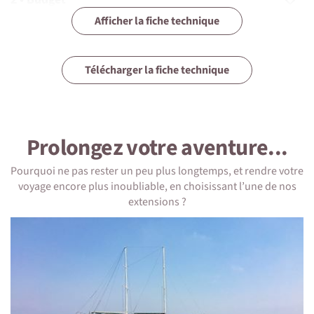
Afficher la fiche technique
3 • Assurances
4 • Equipement
Télécharger la fiche technique
5 • Formalités et santé
6 • Le pays
Prolongez votre aventure...
7 • Tourisme responsable
Pourquoi ne pas rester un peu plus longtemps, et rendre votre
voyage encore plus inoubliable, en choisissant l’une de nos
extensions ?
1 • Détails du voyage
Niveau physique et préparation
Ce séjour est d'un niveau tranquille. Étapes : 1h à 8h en
véhicule avec quelques balades à pied et nombreuses