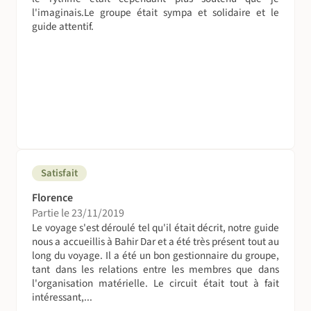
l'imaginais.Le groupe était sympa et solidaire et le
Suivez le guide !
guide attentif.
L'équipe se compose d'un accompagnateur local et
francophone et d'un chauffeur selon la taille du groupe.
Des guides locaux anglophones pour la visite des sites
(selon le nombre de participants)
Soyez tolérants vis-à-vis de la maîtrise du français de
certains de nos accompagnateurs locaux car la langue de
Molière n’est pas leur langue maternelle.
Satisfait
On se déplace comment sur place ?
Florence
Partie le 23/11/2019
En minibus ou coaster bus
Le voyage s'est déroulé tel qu'il était décrit, notre guide
A pied
nous a accueillis à Bahir Dar et a été très présent tout au
long du voyage. Il a été un bon gestionnaire du groupe,
Les routes reliant Addis Abeba aux principales villes du
tant dans les relations entre les membres que dans
Pays ont été récemment rénovées. Cependant des pannes
l'organisation matérielle. Le circuit était tout à fait
peuvent, aussi, survenir lors de votre voyage, nous vous
intéressant,...
demandons d’être patients et de profiter de ces moments