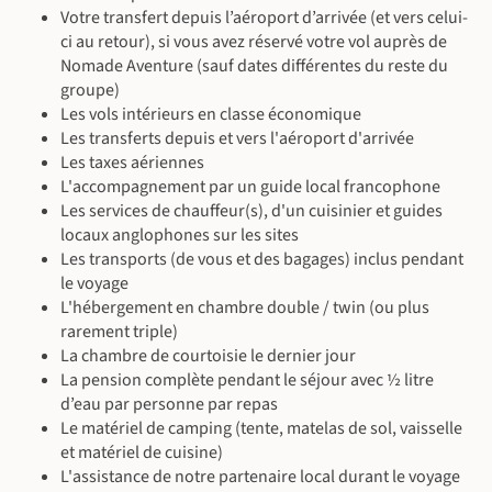
l’Afrique, et nous en profitons pour déguster en soirée, sur les
Debre Berhan Sélassié a été une fois choisi comme lieu de
composant le site de Lalibela.
Nuit à l'hôtel à Harar.
Votre transfert depuis l’aéroport d’arrivée (et vers celui-
À l'hôtel
bords du lac, un excellent plat de poisson local frais.
repos final de l'Arche d’Alliance.
Transfert : Environ 1h de route
ci au retour), si vous avez réservé votre vol auprès de
Nuit à l'hôtel à Lalibela.
Nomade Aventure (sauf dates différentes du reste du
À l'hôtel
Nuit à l'hôtel à Bahir Dar.
Nuit en lodge à Gondar.
Transfert : 1 heure // Environ 7 heures d'activités au total
groupe)
Transfert : Environ 2h de route // Environ 8 heures d'activités
Transfert : Environ 4h de route // Environ 6 heures d'activités
Les vols intérieurs en classe économique
À l'hôtel
au total
au total
Les transferts depuis et vers l'aéroport d'arrivée
Les taxes aériennes
À l'hôtel
En lodge
L'accompagnement par un guide local francophone
Les services de chauffeur(s), d'un cuisinier et guides
locaux anglophones sur les sites
©
©
Les transports (de vous et des bagages) inclus pendant
le voyage
L'hébergement en chambre double / twin (ou plus
©
rarement triple)
©
La chambre de courtoisie le dernier jour
La pension complète pendant le séjour avec ½ litre
©
d’eau par personne par repas
Le matériel de camping (tente, matelas de sol, vaisselle
et matériel de cuisine)
L'assistance de notre partenaire local durant le voyage