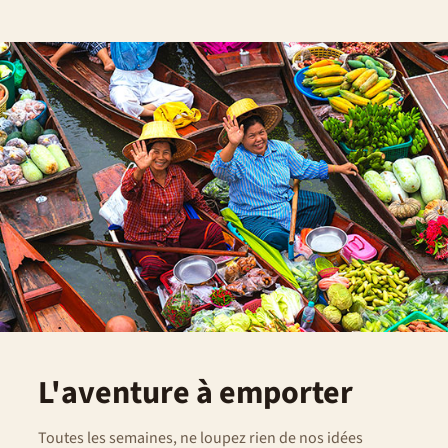
A votre arrivée, on vous demandera, au passage de la
douane, votre lieu d’hébergement ou votre adresse
locale, à cette question précisez donc les coordonnées de
l'hôtel suivant ( même si ce ne sera pas votre hôtel):
Solyana Hôtel (Bahir Dar), Éthiopie
NB : Si vous n’êtes pas en règle avec les formalités de
police, douane et santé du pays concerné le jour du
départ, vous perdrez la totalité du prix du voyage, cette
cause d’annulation n’étant pas garantie par les
assurances.
Esprit du voyage
Ce voyage ne convient pas aux personnes peu autonomes
et non respectueuses des traditions et des habitudes
locales.
L'aventure à emporter
Toutes les semaines, ne loupez rien de nos idées