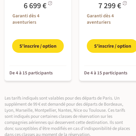
de l'île de Paques avant de vous rendre dans le Nord. Pour
Petit-déjeuner, déjeuner & dîner inclus
Egalement, le volcan Rano Kau est un terrain idéal pour user
6 699 €
7 299 €
©
plus d'information et pour obtenir l'itinéraire détaillé, veuillez
Guide local francophone
À l'auberge
nos souliers, afin d'observer son joli lac de cratère et s'offrir
En minibus privé (120 km ~1 h 30)
consulter nos conseillers voyages.
Petit-déjeuner, déjeuner & dîner inclus
Garanti dès 4
Garanti dès 4
un immense panorama sur l’île. En chemin, le village
Visite de ville ou village (~6 h)
Guide local francophone
aventuriers
aventuriers
cérémoniel d'Orongo, qui présente des pétroglyphes
En minibus privé (150 km ~3 h 30)
spectaculaires, et le site archéologique d'Ahu Vinapu, nous
Visite de site naturel (~30 min)
révèle l'influence pré-inca sur la culture de l'île et notamment
son architecture.
S'inscrire / option
S'inscrire / option
Note : l'ordre des visites peut changer, selon les dates.
À l'auberge
Petit-déjeuner & déjeuner inclus - dîner libre
De 4 à 15 participants
De 4 à 15 participants
Guide local francophone
Culture et civilisations (~6 h)
©
Les tarifs indiqués sont valables pour des départs de Paris. Un
supplément de 99 € est demandé pour des départs de Bordeaux,
©
Lyon, Marseille, Montpellier, Nantes, Nice ou Toulouse. Ces tarifs
sont indiqués pour certaines classes de réservation sur les
compagnies aériennes qui desservent cette destination. Ils sont
donc susceptibles d'être modifiés en cas d'indisponibilité de places
dans ces classes au moment de la réservation.