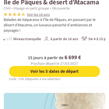
Île de Pâques & désert d'Atacama
Chili
Voyage en petit groupe
Découverte
Voir les 18 avis
Balades de Valparaiso à l'île de Pâques, en passant par le
désert d'Atacama, un luxueux panaché d'ambiances et
paysages !
Niveau tranquille
à partir de 16 ans
De 4 à 15 pa
6 699 €
15 jours à partir de
Prochain départ le 27/03/2027
Voir les 5 dates de départ
Code : CHL18
Ajouter à ma sélection