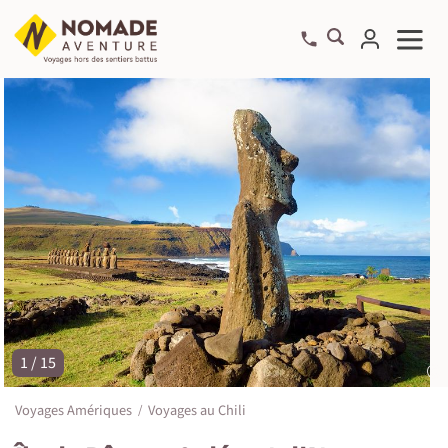
1 / 15
©
Voyages Amériques
Voyages au Chili