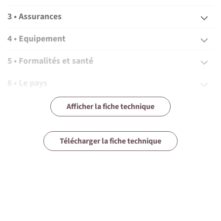
3 • Assurances
4 • Equipement
5 • Formalités et santé
6 • Le pays
7 • Tourisme responsable
Afficher la fiche technique
Télécharger la fiche technique
1 • Détails du voyage
On dort où ?
Vous dormirez en hôtel de catégorie standard (ou
catégorie supérieure selon votre souhait et disponibilité)
et en cabine double pendant la croisière.