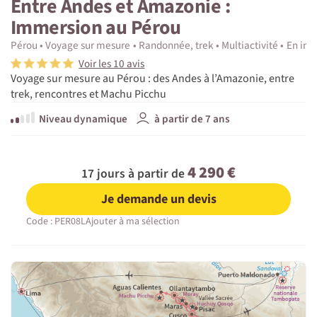
Entre Andes et Amazonie :
Immersion au Pérou
Pérou
Voyage sur mesure
Randonnée, trek
Multiactivité
En im
Voir les 10 avis
Voyage sur mesure au Pérou : des Andes à l’Amazonie, entre
trek, rencontres et Machu Picchu
Niveau dynamique
à partir de 7 ans
4 290 €
17 jours à partir de
Je demande un devis
Code : PER08L
Ajouter à ma sélection