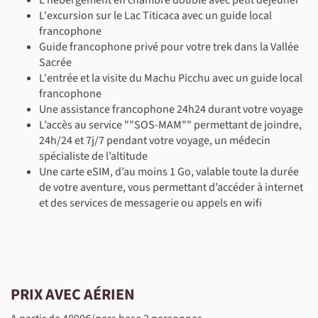
L'hébergement en chambre double avec petit déjeuner
En voiture avec chauffeur (~2 h 30), En train (~1 h 45)
Guide local francophone
En train (~1 h 45)
Petit-déjeuner, déjeuner & dîner inclus
Petit-déjeuner, déjeuner & dîner inclus
À l'hôtel
de Cusco. Ces sites sont accessibles facilement en bus.
L'excursion sur le Lac Titicaca avec un guide local
En bus privé (~4 h)
Guide local francophone
Guide local francophone
Petit-déjeuner & déjeuner inclus - dîner libre
©
francophone
Randonnée (entre 5 h et 6 h)
En pirogue
400 m
600 m
En bus
À l'hôtel
Guide francophone privé pour votre trek dans la Vallée
Petit-déjeuner inclus - déjeuner & dîner libres
Sacrée
L'entrée et la visite du Machu Picchu avec un guide local
francophone
©
Une assistance francophone 24h24 durant votre voyage
L’accès au service ""SOS-MAM"" permettant de joindre,
©
24h/24 et 7j/7 pendant votre voyage, un médecin
©
spécialiste de l’altitude
Une carte eSIM, d’au moins 1 Go, valable toute la durée
de votre aventure, vous permettant d’accéder à internet
©
et des services de messagerie ou appels en wifi
©
©
©
PRIX AVEC AÉRIEN