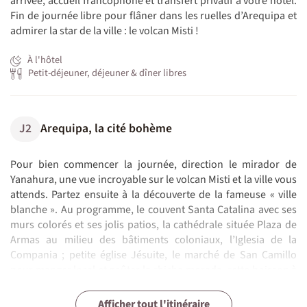
arrivée, accueil francophone et transfert privatif à votre hôtel.
Fin de journée libre pour flâner dans les ruelles d’Arequipa et
admirer la star de la ville : le volcan Misti !
À l'hôtel
Petit-déjeuner, déjeuner & dîner libres
J2
Arequipa, la cité bohème
Pour bien commencer la journée, direction le mirador de
Yanahura, une vue incroyable sur le volcan Misti et la ville vous
attends. Partez ensuite à la découverte de la fameuse « ville
blanche ». Au programme, le couvent Santa Catalina avec ses
murs colorés et ses jolis patios, la cathédrale située Plaza de
Armas au milieu des bâtiments coloniaux, l’Iglesia de la
Compania ; petite église Jésuite, le marché de San Camillo
pour manger local et goûter la chicha morada, cette boisson à
base de maïs fermenté est une institution. Côté culture, nous
Randonnée et immersion dans une communauté
Trek vers Huchuy Qosqo : sur les sentiers incas
Des hauteurs d'Huchuy Qosqo aux couleurs
Vallée Sacrée des Incas : Moray, Ollantaytambo,
Envol vers Puerto Maldonado porte d'entrée de
Observation matinale des perruches et vol
vous recommandons le musée des Sanctuaires Andins qui
J3
J4
J5
J6
J7
J8
J9
J10
J11
J12
J13
J14
J15
J16
J17
Vallée de Colca
Canyon de Colca – Puno
Navigation sur le lac Titicaca
Bus pour Cusco
Cusco
Visite du Machu Picchu
Cusco
Aventure au cœur de la jungle amazonienne
Arrivée en France
Afficher tout l'itinéraire