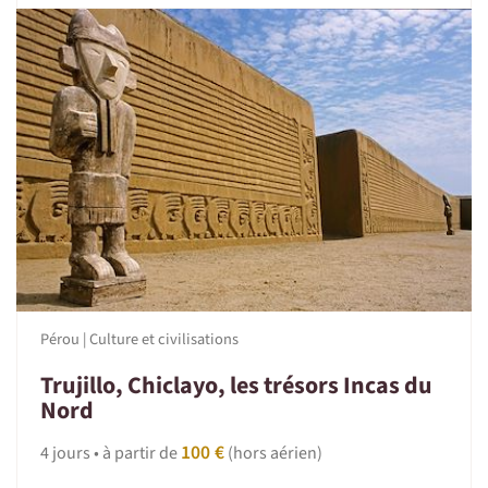
Lima (assuré par une compagnie locale autorisée)
Esprit du voyage
La réussite de tout voyage est un délicat équilibre entre
aventure, immersion culturelle et exploration naturelle,
porté par la bonne humeur, l'entraide, la curiosité et le
respect des traditions locales.
Pérou | Culture et civilisations
Trujillo, Chiclayo, les trésors Incas du
Nord
100 €
4 jours • à partir de
(hors aérien)