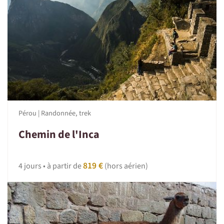
Pérou | Randonnée, trek
Chemin de l'Inca
819 €
4 jours • à partir de
(hors aérien)