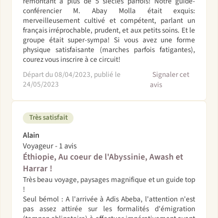
remontant à plus de 5 siècles parfois! Notre guide-
conférencier M. Abay Molla était exquis:
merveilleusement cultivé et compétent, parlant un
français irréprochable, prudent, et aux petits soins. Et le
groupe était super-sympa! Si vous avez une forme
physique satisfaisante (marches parfois fatigantes),
courez vous inscrire à ce circuit!
Départ du 08/04/2023, publié le
Signaler cet
24/05/2023
avis
Très satisfait
Alain
Voyageur - 1 avis
Éthiopie, Au coeur de l'Abyssinie, Awash et
Harrar !
Très beau voyage, paysages magnifique et un guide top
!
Seul bémol : A l'arrivée à Adis Abeba, l'attention n'est
pas assez attirée sur les formalités d'émigration