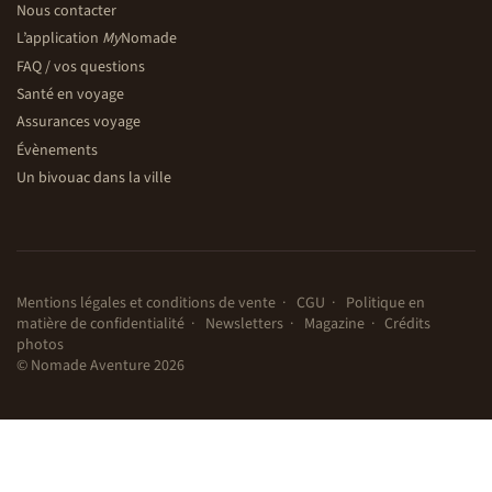
Nous contacter
L’application
My
Nomade
FAQ / vos questions
Santé en voyage
Assurances voyage
Évènements
Un bivouac dans la ville
Mentions légales et conditions de vente
CGU
Politique en
matière de confidentialité
Newsletters
Magazine
Crédits
photos
© Nomade Aventure 2026