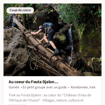
Coup de coeur
Au coeur du Fouta Djalon...
Guinée
En petit groupe avec un guide
Randonnée, trek
Trek au Fouta Djalon : au cœur du "Château d'eau de
l'Afrique de l'Ouest" · Villages, nature, culture et