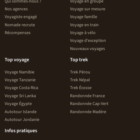
Qui sommes-nous ?
Voyage en groupe
Nos agences
Voyage sur mesure
Voyagiste engagé
Voyage famille
Nomade recrute
Voyage en train
Récompenses
Voyage à vélo
Voyage d'exception
Nouveaux voyages
Top voyage
Top trek
Voyage Namibie
Trek Pérou
Voyage Tanzanie
Trek Népal
Voyage Costa Rica
Trek Écosse
Voyage Sri Lanka
Randonnée France
Voyage Égypte
Randonnée Cap-Vert
Autotour Islande
Randonnée Madère
Autotour Jordanie
Infos pratiques