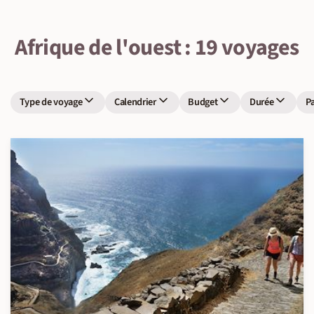
Afrique de l'ouest : 19 voyages
Type de voyage
Calendrier
Budget
Durée
P