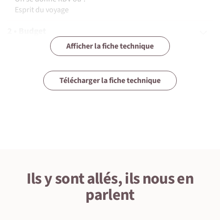
Esprit du voyage
2 • Budget
Afficher la fiche technique
3 • Assurances
4 • Equipement
Télécharger la fiche technique
5 • Formalités et santé
6 • Le pays
7 • Tourisme responsable
Ils y sont allés, ils nous en
parlent
1 • Détails du voyage
Niveau physique et préparation