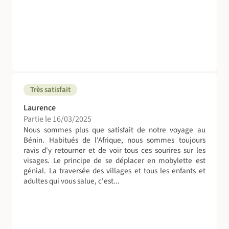
découvrir les spécialités béninoises. Durant nos nuits en
bivouacs, notre guide ou notre cuisinier avec l'aide des
habitants des villages où nous dormons nous cocoterons
un plat chaud que nous pourrons déguster sous les
étoiles.Véritable moment de partage.
Au Bénin, les plats sont riches car les locaux travaillent
généralement dans les champs. Ces plats se composent
Très satisfait
généralement de viande (poulet) accompagné avec du riz
Laurence
et des légumes comme les haricots. Ce qui fait toute la
Partie le 16/03/2025
saveur et la reconnaissance de ces plats africains sont les
Nous sommes plus que satisfait de notre voyage au
sauces qui accompagnent et agrémentent ces plats.
Bénin. Habitués de l'Afrique, nous sommes toujours
ravis d'y retourner et de voir tous ces sourires sur les
EAU :
visages. Le principe de se déplacer en mobylette est
Vous aurez soit la possibilité d'acheter de l'eau en
génial. La traversée des villages et tous les enfants et
bouteille, soit de remplir vos gourdes dans les puits
adultes qui vous salue, c'est...
rencontrés en chemin. Il est indispensable de vous munir
de Micropur, Aquatabs ou d'Hydroclorazone. Boire
régulièrement (moyenne de 3 à 4 litres par jour) pour
éviter la déshydratation.