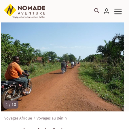
1 / 10
©
Voyages Afrique
Voyages au Bénin