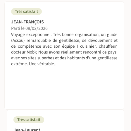
Niveau 1 tranquille avec une durée de conduite à
Très satisfait
mobylette prévu entre 1h30 et 3h sur les pistes ocres du
Bénin. Il se peut que des parties bitumés soient
JEAN-FRANÇOIS
empruntées en fonction de l'état des pistes.
Parti le 08/02/2026
Voyage exceptionnel. Très bonne organisation, un guide
On sera combien ?
(Acsou) remarquable de gentillesse, de dévouement et
de compétence avec son équipe ( cuisinier, chauffeur,
Groupe de 2 à 12 voyageurs.
docteur Mob); Nous avons réellement rencontré ce pays,
avec ses sites superbes et des habitants d'une gentillesse
On dort où ?
extrême. Une véritable...
L’hébergement de nos voyages au Bénin se déroule
essentiellement en bivouac (tentes et matelas sont
fournis), et auberges / hôtel simples (propres et dotés de
douche) dans les grandes villes.
Ces hébergements sont de conforts modestes mais
propres et sympathiques, en occupation double.
L’hébergement en camping s'effectue sous tente avec
Très satisfait
matelas de camping en mousse. Ces tentes sont faciles et
rapides à monter.
Jean-Laurent