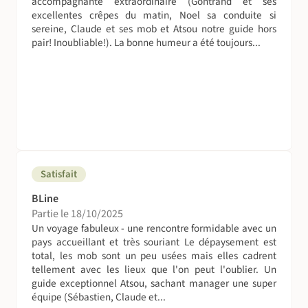
accompagnante extraordinaire (Gontrand et ses
Tout le matériel de cuisine est fourni (assiettes, couverts).
excellentes crêpes du matin, Noel sa conduite si
sereine, Claude et ses mob et Atsou notre guide hors
Apportez si vous voulez un canif. Un grand soin est
pair! Inoubliable!). La bonne humeur a été toujours...
apporté aux repas.
Au petit déjeuner :
Nous pouvons profitez d'un thé ou d'un café préparé par
notre équipe. Du pain nous sera généralement proposé
avec du beurre et de la confiture. Par moment, nous
pourrons profiter de fruits achetés sur le marché.
Au déjeuner :
Satisfait
Le déjeuner est en général un plat "froid" qui permettra
de nous rafraîchir des chaleurs du Bénin. Ce dernier
BLine
prendra en général la forme d'une salade préparée par
Partie le 18/10/2025
notre guide ou notre cuisinier le matin ou durant notre
Un voyage fabuleux - une rencontre formidable avec un
pause midi.
pays accueillant et très souriant Le dépaysement est
total, les mob sont un peu usées mais elles cadrent
tellement avec les lieux que l'on peut l'oublier. Un
Au dîner :
guide exceptionnel Atsou, sachant manager une super
Le dîner est pris chez nos hôtes lorsque nous dormons en
équipe (Sébastien, Claude et...
gîte sous forme d'un repas chaud qui nous permettra de