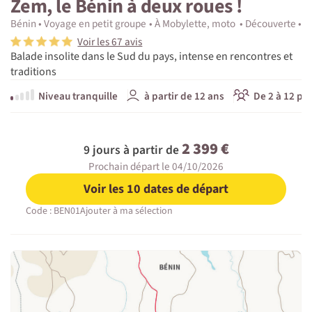
Zem, le Bénin à deux roues !
Bénin
Voyage en petit groupe
À Mobylette, moto
Découverte
E
Voir les 67 avis
Balade insolite dans le Sud du pays, intense en rencontres et
traditions
Niveau tranquille
à partir de 12 ans
De 2 à 12 pa
2 399 €
9 jours à partir de
Prochain départ le 04/10/2026
Voir les 10 dates de départ
Code : BEN01
Ajouter à ma sélection