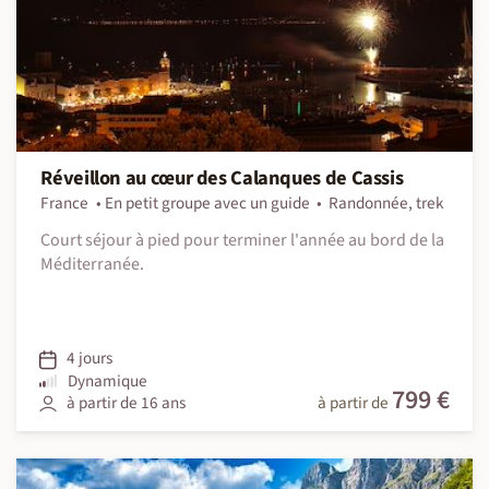
Réveillon au cœur des Calanques de Cassis
France
En petit groupe avec un guide
Randonnée, trek
Court séjour à pied pour terminer l'année au bord de la
Méditerranée.
4 jours
Dynamique
799 €
à partir de 16 ans
à partir de