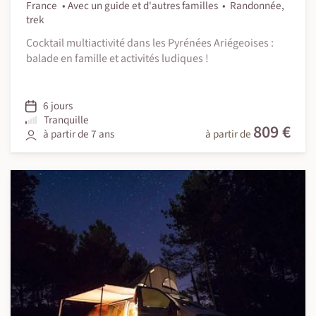
France
Avec un guide et d'autres familles
Randonnée,
trek
Cocktail multiactivité dans les Pyrénées Ariégeoises :
balade en famille et activités ludiques !
6 jours
Tranquille
809 €
à partir de 7 ans
à partir de