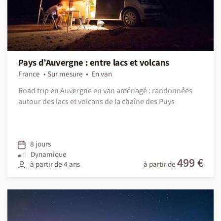
Pays d’Auvergne : entre lacs et volcans
France
Sur mesure
En van
Road trip en Auvergne en van aménagé : randonnées
autour des lacs et volcans de la chaîne des Puys
8 jours
Dynamique
499 €
à partir de 4 ans
à partir de