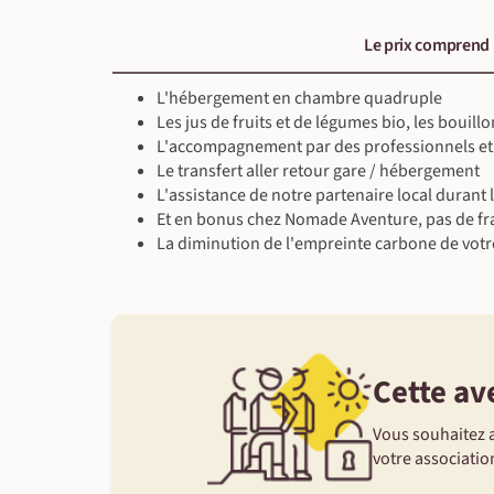
convivial : visionnage d'un film ou jeux de société.
Petit-déjeuner & déjeuner inclus - dîner libre
Guide local francophone
Le prix comprend
En gîte
Petit-déjeuner, déjeuner & dîner inclus
Guide local francophone
L'hébergement en chambre quadruple
Multi-activité (~4 h 30)
Les jus de fruits et de légumes bio, les bouil
L'accompagnement par des professionnels et
Le transfert aller retour gare / hébergement
L'assistance de notre partenaire local durant 
Et en bonus chez Nomade Aventure, pas de fra
La diminution de l'empreinte carbone de votr
Cette av
Vous souhaitez a
votre association