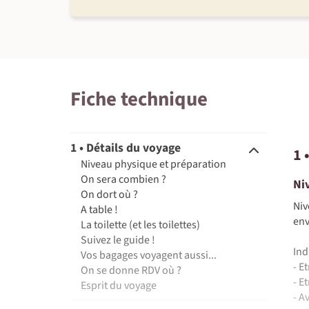
Fiche technique
1 • Détails du voyage
1 
Niveau physique et préparation
On sera combien ?
Ni
On dort où ?
Niv
A table !
env
La toilette (et les toilettes)
Suivez le guide !
Ind
Vos bagages voyagent aussi...
- E
On se donne RDV où ?
- E
Esprit du voyage
- A