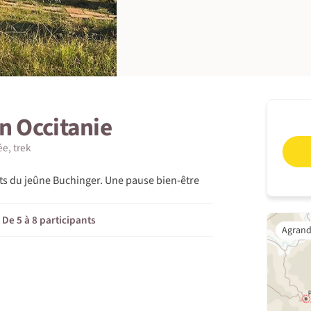
n Occitanie
e, trek
its du jeûne Buchinger. Une pause bien-être
De 5 à 8 participants