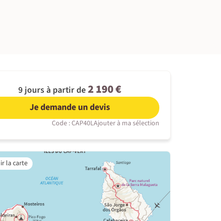
©
2 190 €
9 jours à partir de
Je demande un devis
Code : CAP40L
Ajouter à ma sélection