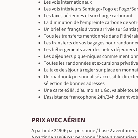
Chauffeur lusophone, Guide local francophone
Les vols internationaux
Petit-déjeuner & déjeuner inclus - dîner libre
En guest house - Casa Cicilio
pied du volcan.
panoramas remarquables qui s'étendent jusqu'à l'
En voiture avec chauffeur (36 km ~1 h 30)
Chauffeur lusophone, Guide local francophone
Les vols intérieurs Santiago/Fogo et Fogo/Sa
Petit-déjeuner & déjeuner inclus - dîner libre
Randonnée (~5 h)
Randonnée (~2 h 30)
500 m
Guide local francophone
Les taxes aériennes et surcharge carburant
En guest house - Casa Cicilio
En lodge - Strela Mountain Lodge
(ou équivalent)
Randonnée (~6 h)
1100 m
La diminution de l'empreinte carbone de votr
Petit-déjeuner & déjeuner inclus - dîner libre
Petit-déjeuner & déjeuner inclus - dîner libre
Chauffeur lusophone, Guide local francophone
Chauffeur lusophone, Guide local francophone
Un brief en français à votre arrivée sur Sant
En voiture avec chauffeur (135 km ~4 h)
En voiture avec chauffeur (~15 min)
Tous les transferts mentionnés dans l'itinérai
Randonnée (~4 h)
1044 m
1050 m
Les transferts de vos bagages pour randonner
Les hébergements avec des petits déjeuners 
Les déjeuners pique-niques comme mention
Toutes les randonnées et excursions privativ
La taxe de séjour à régler sur place en monnai
Un roadbook personnalisé accessible directem
sélection de bonnes adresses
Une carte eSIM, d’au moins 1 Go, valable toute
L’assistance francophone 24h/24h durant vot
PRIX AVEC AÉRIEN
A partir de 2490€ par personne / base 2 aventuriers
A partir de 2190€ par personne / base 4 aventuriers