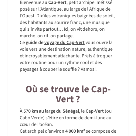
Bienvenue au
Cap-Vert
, petit archipel métissé
posé sur l’Atlantique, au large de l’Afrique de
l’Ouest. Dix îles volcaniques baignées de soleil,
des habitants au sourire franc, une musique
qui s’invite partout… Ici, on vit dehors, on
marche, on rit, on partage.
Ce
guide de
voyage du Cap-Vert
vous ouvre la
voie vers une destination nature, authentique
et incroyablement attachante. Prêts à troquer
votre routine pour un rythme cool et des
paysages à couper le souffle ? Vamos !
Où se trouve le Cap-
Vert ?
À
570 km au large du Sénégal
, le
Cap-Vert
(ou
Cabo Verde) s’étire en forme de demi-lune au
cœur de l’océan.
Cet archipel d’environ
4 000 km²
se compose de