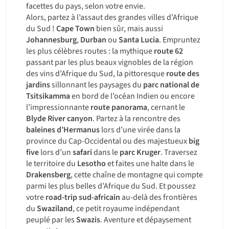
facettes du pays, selon votre envie.
Alors, partez à l’assaut des grandes villes d’Afrique
du Sud !
Cape Town
bien sûr, mais aussi
Johannesburg
,
Durban
ou
Santa Lucia
. Empruntez
les plus célèbres routes : la mythique
route 62
passant par les plus beaux vignobles de la région
des vins d’Afrique du Sud, la pittoresque
route des
jardins
sillonnant les paysages du
parc national de
Tsitsikamma
en bord de l’océan Indien ou encore
l’impressionnante
route panorama
, cernant le
Blyde River canyon
. Partez à la rencontre des
baleines d’Hermanus
lors d’une virée dans la
province du Cap-Occidental ou des majestueux
big
five
lors d’un
safari
dans le
parc Kruger
. Traversez
le territoire du
Lesotho
et faites une halte dans le
Drakensberg
, cette chaîne de montagne qui compte
parmi les plus belles d’Afrique du Sud. Et poussez
votre
road-trip sud-africain
au-delà des frontières
du
Swaziland
, ce petit royaume indépendant
peuplé par les
Swazis
. Aventure et dépaysement