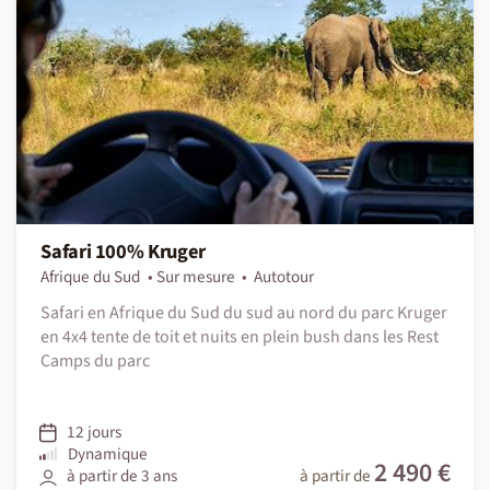
Safari 100% Kruger
Afrique du Sud
Sur mesure
Autotour
Safari en Afrique du Sud du sud au nord du parc Kruger
en 4x4 tente de toit et nuits en plein bush dans les Rest
Camps du parc
12 jours
Dynamique
2 490 €
à partir de 3 ans
à partir de