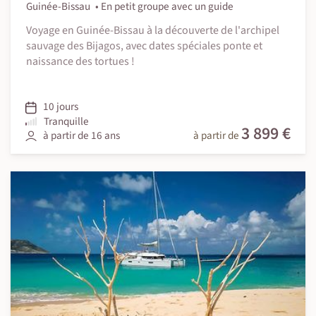
Guinée-Bissau
En petit groupe avec un guide
Voyage en Guinée-Bissau à la découverte de l'archipel
sauvage des Bijagos, avec dates spéciales ponte et
naissance des tortues !
10 jours
Tranquille
3 899 €
à partir de 16 ans
à partir de