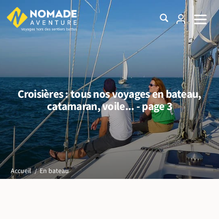
Croisières : tous nos voyages en bateau,
catamaran, voile... - page 3
En bateau
Accueil