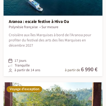
Aranoa : escale festive à Hiva Oa
Polynésie française
Sur mesure
Croisière aux îles Marquises à bord de l'Aranoa pour
profiter du festival des arts des îles Marquises en
décembre 2027
17 jours
Tranquille
6 990 €
à partir de 14 ans
à partir de
Voyage d'exception