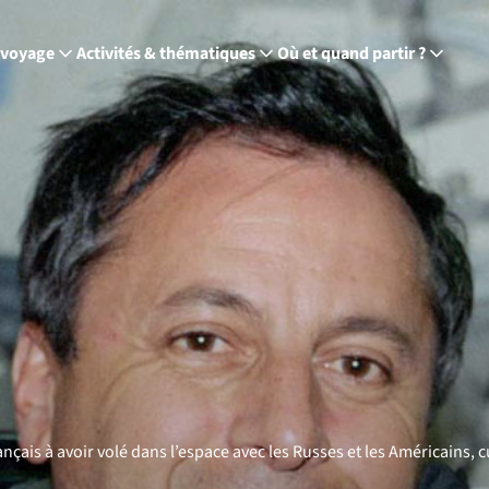
 voyage
Activités & thématiques
Où et quand partir ?
rançais à avoir volé dans l’espace avec les Russes et les Américains,