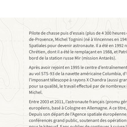
Pilote de chasse puis d’essais (plus de 4 300 heures d
de-Provence, Michel Tognini (né à Vincennes en 1949
Spatiales pour devenir astronaute. Il a été en 1992
Chrétien, dont il a été le remplaçant en 1988, et Pat
bord de la station russe Mir (mission Antarès).
Après avoir rejoint en 1995 le centre d’entraînement
au vol STS-93 de la navette américaine Columbia, d’u
l’imposant télescope à rayons X Chandra (aussi gra
pour sa qualité, le travail effectué par de nombreux
Michel.
Entre 2003 et 2011, l’astronaute français (promu gén
européens, basé à Cologne en Allemagne. A ce titre,
Depuis son départ de l’Agence spatiale européenne,
conférences grand public, soutenant des opérations
pour le kitesurf. Sans oublier de continuer à suivre l