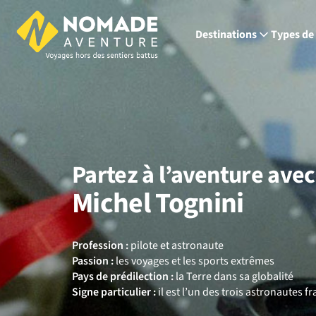
Destinations
Types de
Partez à l’aventure avec
Michel Tognini
Profession :
pilote et astronaute
Passion :
les voyages et les sports extrêmes
Pays de prédilection :
la Terre dans sa globalité
Signe particulier :
il est l’un des trois astronautes f