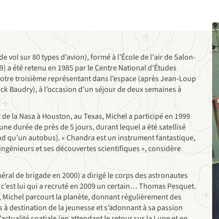
e vol sur 80 types d’avion), formé à l’École de l'air de Salon-
) a été retenu en 1985 par le Centre National d’Études
 notre troisième représentant dans l’espace (après Jean-Loup
rick Baudry), à l’occasion d’un séjour de deux semaines à
 de la Nasa à Houston, au Texas, Michel a participé en 1999
ne durée de près de 5 jours, durant lequel a été satellisé
nd qu’un autobus). « Chandra est un instrument fantastique,
 ingénieurs et ses découvertes scientifiques », considère
éral de brigade en 2000) a dirigé le corps des astronautes
 c’est lui qui a recruté en 2009 un certain… Thomas Pesquet.
 Michel parcourt la planète, donnant régulièrement des
 à destination de la jeunesse et s’adonnant à sa passion
’actualité spatiale (en attendant le retour sur la Lune et en