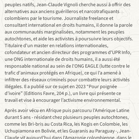
peuples natifs, Jean-Claude Vignoli cherche aussi à offrir des
alternatives aux anciens guérilleros et narcotrafiquants
colombiens par le tourisme. Journaliste freelance et
consultant international en droits humains, il donne la parole
aux communautés marginalisées, notamment les peuples
autochtones, et aide les activistes à poursuivre leurs objectifs.
Titulaire d’un master en relations internationales,
cofondateur et ancien directeur des programmes d'UPR Info,
une ONG internationale de droits humains, il a aussi été
responsable national au sein de l'ONG EAGLE (lutte contre le
trafic d'animaux protégés en Afrique), ce qui l’a amené à
infiltrer des réseaux criminels pour combattre leurs activités
illégales. Il a publié sur ce sujet en 2023 “Pour poignée
d’ivoire” (Editions Favre, 204 p.), un livre qui présente ce
travail et vise à encourager l’activisme environnemental.
Après avoir vécu en Afrique puis parcouru l'Amérique Latine
durant 5 ans - résidant chez plusieurs peuples autochtones,
comme les Bri-bris au Costa Rica, les Kogis en Colombie, les
Uchupiamona en Bolivie, et les Guaranis au Paraguay -, Jean-
Claude vit aujourd’hui dans l'Amazonie colombienne, dans le