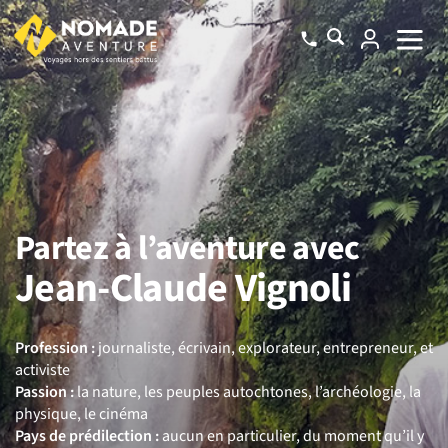
Partez à l’aventure avec
Jean-Claude Vignoli
Profession :
journaliste, écrivain, explorateur, entrepreneur, et
activiste
Passion :
la nature, les peuples autochtones, l’archéologie, la
physique, le cinéma
Pays de prédilection :
aucun en particulier, du moment qu’il y