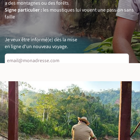
a des montagnes ou des forêts
Signe particulier :
les moustiques lui vouent une passion sans
faille
Je veux être informé(e) dès la mise
en ligne d'un nouveau voyage.
Prévenez-moi !
Découvrir ses voyages
Son portrait