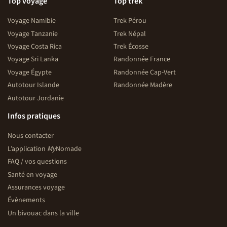
Top voyage
Top trek
Voyage Namibie
Trek Pérou
Voyage Tanzanie
Trek Népal
Voyage Costa Rica
Trek Écosse
Voyage Sri Lanka
Randonnée France
Voyage Égypte
Randonnée Cap-Vert
Autotour Islande
Randonnée Madère
Autotour Jordanie
Infos pratiques
Nous contacter
L’application
My
Nomade
FAQ / vos questions
Santé en voyage
Assurances voyage
Évènements
Un bivouac dans la ville