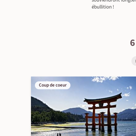
souviendront longte
ébullition !
6
Coup de coeur