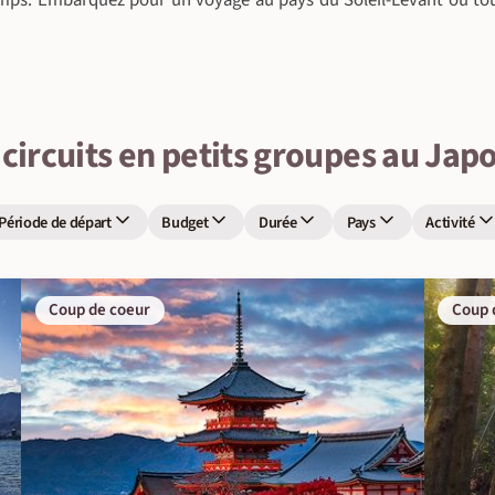
mps. Embarquez pour un voyage au pays du Soleil-Levant où tou
 circuits en petits groupes au Jap
Période de départ
Budget
Durée
Pays
Activité
Coup de coeur
Coup 