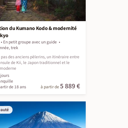
ition du Kumano Kodo & modernité
okyo
En petit groupe avec un guide
nnée, trek
s pas des anciens pèlerins, un itinéraire entre
nsule de Kii, le Japon traditionnel et le
 moderne
jours
anquille
5 889 €
artir de 18 ans
à partir de
eauté