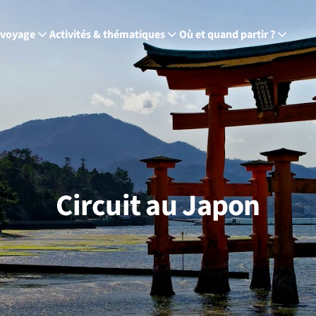
 voyage
Activités & thématiques
Où et quand partir ?
Circuit au Japon