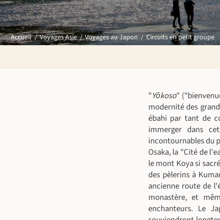
Circuits en petit groupe
Accueil
Voyages Asie
Voyages au Japon
"
Yōkoso
" ("bienvenu
modernité des grande
ébahi par tant de c
immerger dans cet 
incontournables du p
Osaka, la "Cité de l'
le mont Koya si sacré
des pèlerins à Kuman
ancienne route de l'
monastère, et mêm
enchanteurs. Le Ja