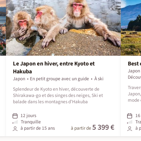
Le Japon en hiver, entre Kyoto et
Best 
Hakuba
Japon
Décou
Japon
En petit groupe avec un guide
À ski
Traver
Splendeur de Kyoto en hiver, découverte de
Japon,
Shirakawa-go et des singes des neiges, Ski et
mode c
balade dans les montagnes d'Hakuba
12 jours
16 
Tranquille
Tr
5 399 €
à partir de 15 ans
à partir de
à p