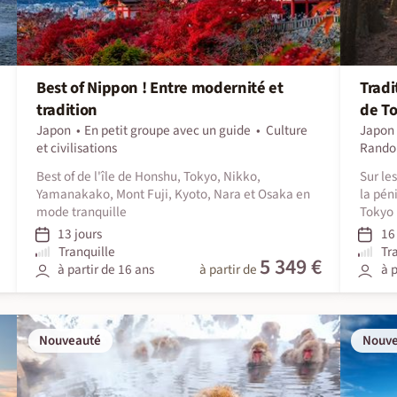
Best of Nippon ! Entre modernité et
Trad
tradition
de T
Japon
En petit groupe avec un guide
Culture
Japon
et civilisations
Rando
Best of de l'île de Honshu, Tokyo, Nikko,
Sur le
Yamanakako, Mont Fuji, Kyoto, Nara et Osaka en
la péni
mode tranquille
Tokyo
13 jours
16 
Tranquille
Tr
5 349 €
à partir de 16 ans
à partir de
à p
Nouveauté
Nouv