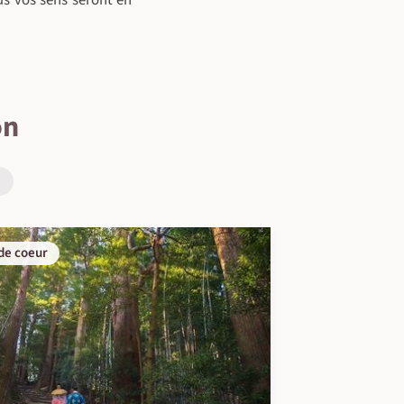
s vos sens seront en
on
de coeur