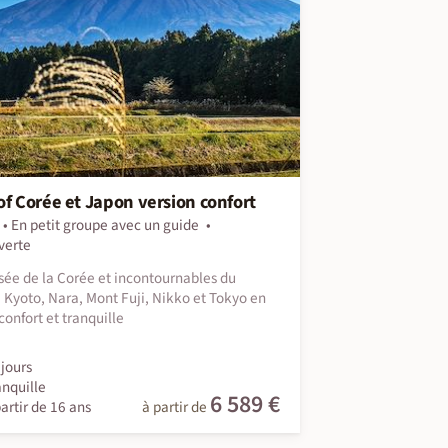
of Corée et Japon version confort
En petit groupe avec un guide
verte
sée de la Corée et incontournables du
 Kyoto, Nara, Mont Fuji, Nikko et Tokyo en
onfort et tranquille
jours
anquille
6 589 €
artir de 16 ans
à partir de