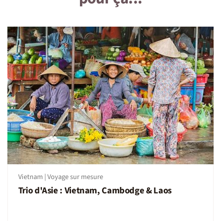
Il est assuré par la compagnie Vietnam Airlines.
Esprit du voyage
La réussite de tout voyage est un délicat mélange de
bonne humeur, de sentiments d'entraide et de
convivialité, d'esprit de découverte, de bonne volonté,
d'une participation aux tâches communes ainsi que le
respect des traditions locales. Et n’oubliez pas, l'aventure
est toujours faite d'imprévus. Dans ces moments là,
adoptez la Nomade attitude : patience, bonne humeur et
tolérance.
Vietnam | Voyage sur mesure
Trio d'Asie : Vietnam, Cambodge & Laos