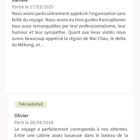
Le plupart du temps dans de petits hôtels propres mais
Partie le 17/03/2025
simples, choisis pour leur emplacement facilitant les
Nous avons particulièrement apprécié l’organisation sans
séjours en liberté.
faille du voyage. Nous avons eu trois guides francophones
tous aussi remarquables par leur professionnalisme, leur
A table !
humour et leur sympathie. Quant aux lieux visités nous
avons beaucoup apprécié la région de Mai Chau, le delta
La quasi-totalité des repas sont libres.
du Mékong, et...
Le plus souvent les repas seront élaborés à base de
nouilles, de riz et de légumes issus de l'agriculture de la
région.
La toilette (et les toilettes)
Dans tous les hébergements vous aurez des salles de
bains et sanitaires privatifs. Nous vous recommandons
toujours de vous munir de lingette biodégradables.
Très satisfait
Suivez le guide !
Olivier
Un guide francophone sera présent à Hué et Ben Tre afin
Parti le 28/04/2018
de vous permettre d'appréhender au mieux la culture !
Le voyage a parfaitement correspondu à nos attentes.
Entre une cabine assez luxueuse dans le bateau de la
On se déplace comment sur place ?