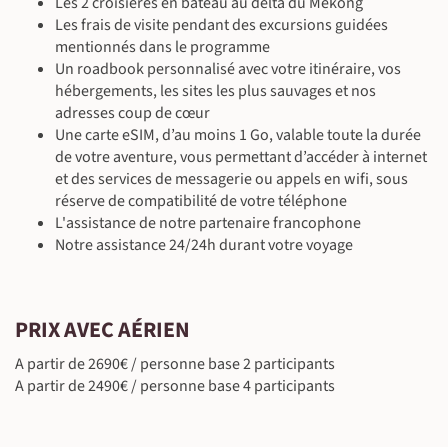
Les 2 croisières en bateau au delta du Mékong
En voiture avec chauffeur
Les frais de visite pendant des excursions guidées
©
mentionnés dans le programme
Un roadbook personnalisé avec votre itinéraire, vos
hébergements, les sites les plus sauvages et nos
adresses coup de cœur
©
Une carte eSIM, d’au moins 1 Go, valable toute la durée
de votre aventure, vous permettant d’accéder à internet
et des services de messagerie ou appels en wifi, sous
réserve de compatibilité de votre téléphone
L'assistance de notre partenaire francophone
Notre assistance 24/24h durant votre voyage
©
PRIX AVEC AÉRIEN
©
A partir de 2690€ / personne base 2 participants
A partir de 2490€ / personne base 4 participants