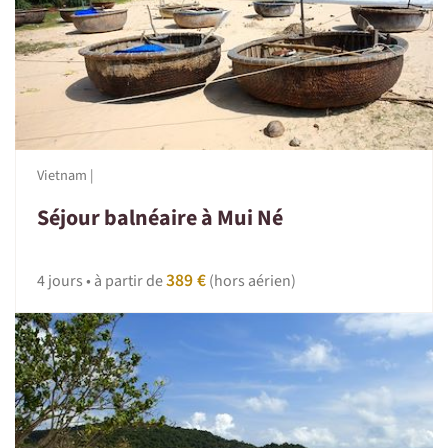
Vietnam |
Séjour balnéaire à Mui Né
389 €
4 jours • à partir de
(hors aérien)