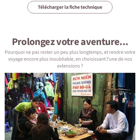
5 • Formalités et santé
Télécharger la fiche technique
6 • Le pays
7 • Tourisme responsable
Prolongez votre aventure...
Pourquoi ne pas rester un peu plus longtemps, et rendre votre
voyage encore plus inoubliable, en choisissant l’une de nos
extensions ?
1 • Détails du voyage
Niveau physique et préparation
Ce voyage est accessible à toute personne en bonne
condition physique.
On dort où ?
Dans des hôtels simples mais corrects vous offrant un
bon rapport qualité/prix.
Chez l'habitant pendant les treks, confort sommaire mais