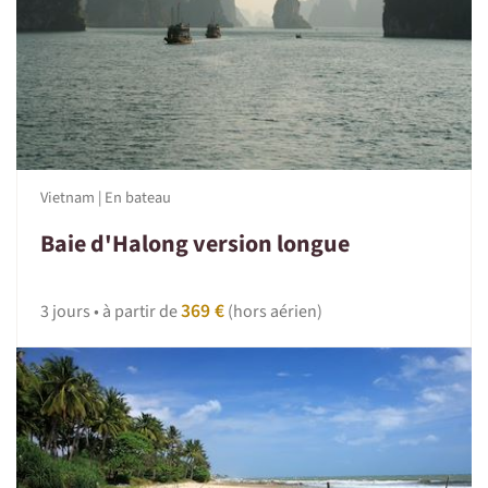
Vietnam | En bateau
Baie d'Halong version longue
369 €
3 jours • à partir de
(hors aérien)