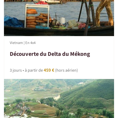
Vietnam | En 4x4
Découverte du Delta du Mékong
459 €
3 jours • à partir de
(hors aérien)