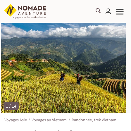
1 / 14
©
Voyages Asie
Voyages au Vietnam
Randonnée, trek Vietnam