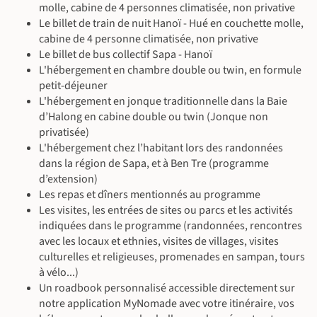
Petit-déjeuner & déjeuner inclus - dîner libre
tranquillement le canal au milieu d'une forêt tropical dense
molle, cabine de 4 personnes climatisée, non privative
En voiture avec chauffeur
En voiture avec chauffeur
Guide local francophone
jusqu'à la jetée de Hug Vuong. Transfert dans l'après-midi à
Le billet de train de nuit Hanoï - Hué en couchette molle,
Vélo (~2 h) | Visite du marché local (~1 h 30)
En voiture avec chauffeur
Tra Vinh où vous rencontrez votre famille d'accueil où vous
cabine de 4 personne climatisée, non privative
Randonnée (~2 h)
apprendrez à cuisiner un délicieux repas vietnamien avant
Le billet de bus collectif Sapa - Hanoï
une nuit reposante dans la guest house.
©
L'hébergement en chambre double ou twin, en formule
petit-déjeuner
En guest house
©
L'hébergement en jonque traditionnelle dans la Baie
©
Petit-déjeuner, déjeuner & dîner inclus
©
d’Halong en cabine double ou twin (Jonque non
Guide local francophone
©
privatisée)
En voiture avec chauffeur
©
L'hébergement chez l’habitant lors des randonnées
Atelier artisanal (~2 h) | Vélo (~1 h) | Sortie en bateau (~1 h)
dans la région de Sapa, et à Ben Tre (programme
d’extension)
Les repas et dîners mentionnés au programme
Les visites, les entrées de sites ou parcs et les activités
©
indiquées dans le programme (randonnées, rencontres
avec les locaux et ethnies, visites de villages, visites
©
culturelles et religieuses, promenades en sampan, tours
à vélo...)
Un roadbook personnalisé accessible directement sur
notre application MyNomade avec votre itinéraire, vos