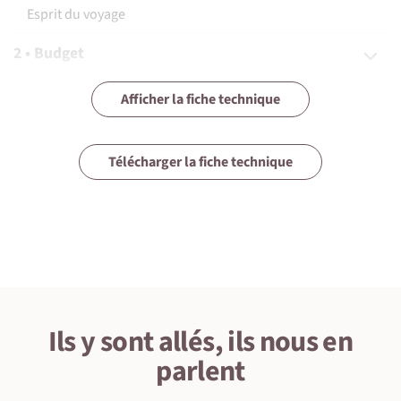
Esprit du voyage
2 • Budget
3 • Assurances
Afficher la fiche technique
4 • Equipement
Télécharger la fiche technique
5 • Formalités et santé
6 • Le pays
7 • Tourisme responsable
Ils y sont allés, ils nous en
1 • Détails du voyage
parlent
Niveau physique et préparation