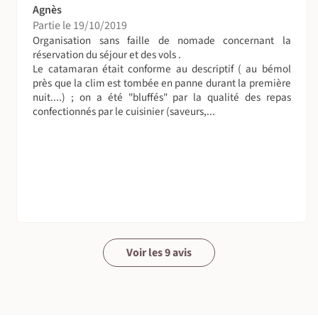
Supplément de 150€).
Agnès
Partie le 19/10/2019
* La catégorie supérieure concerne les cabines arrières et
Organisation sans faille de nomade concernant la
avant (4 cabines). La catégorie standard concerne les
réservation du séjour et des vols .
Le catamaran était conforme au descriptif ( au bémol
cabines centrales (2 cabines). La différence entre une
près que la clim est tombée en panne durant la première
cabine standard et supérieure, outre leur emplacement
nuit....) ; on a été "bluffés" par la qualité des repas
sur le bateau est la taille (un peu plus spacieuse sur la
confectionnés par le cuisinier (saveurs,...
gamme supérieure).
• La croisière est opérée à bord du catamaran IPANEMA 58
doté de 6 cabines ainsi que d'équipements modernes et
récents. A bord, un déssalinisateur permet d'avoir de
l'eau douce illimitée, et d'éviter de perdre un temps
considérable à recharger la cuve à chaque escale.
Quelques autres particularités du catamaran :
Voir les 9 avis
Guindeau électrique
Auto Pilot
Sondeur
GPS Plotter