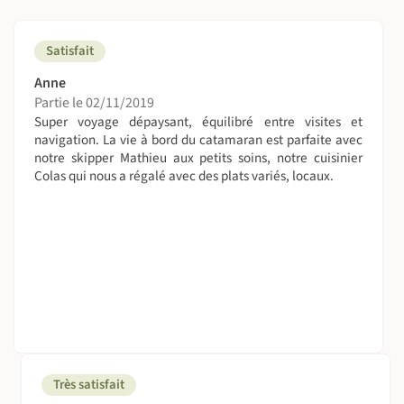
Ce séjour est d'un niveau tranquille.
Satisfait
Attention : il est indispensable (si enfant il y a) de savoir
nager pour pouvoir prendre part à ce voyage croisière.
Anne
Partie le 02/11/2019
On sera combien ?
Super voyage dépaysant, équilibré entre visites et
navigation. La vie à bord du catamaran est parfaite avec
De 1 à 12 personnes. 100% des départs sont garantis !
notre skipper Mathieu aux petits soins, notre cuisinier
Colas qui nous a régalé avec des plats variés, locaux.
La capacité des catamarans est de 6 cabines doubles
climatisées.
On dort où ?
Nuits à bord du catamaran, en cabine double "standard".
Le bateau dispose de 6 cabines de deux places (2
standards et 4 supérieures).
* Le tarif vous est proposé en cabine standard, toutefois il
vous est possible d'être hébergé en cabine supérieure
Très satisfait
(sur demande et sous réserve de disponibilité -