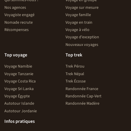
Qui sommes-nous ?
Voyage en groupe
Il s'agit d'un voyage croisière en catamaran, vous
Nos agences
Voyage sur mesure
naviguez en général en journée (sauf pour la première
Voyagiste engagé
Voyage famille
nuit (car il y a 11h de navigation) ce qui nous permet
Nomade recrute
Voyage en train
d'être aux îles Grenadines pour le J2), les personnes qui
sont sujettes au mal de mer de s'adapter beaucoup plus
Récompenses
Voyage à vélo
facilement et rapidement. Pensez tout de même au
Voyage d'exception
médicament type "mercalm" qui permet d'aider
Nouveaux voyages
l'adaptation au mal de mer. Il y a certains jours plusieurs
Top voyage
Top trek
heures de navigation, ca peut agiter (un peu) entre deux
îles.
Voyage Namibie
Trek Pérou
Voyage Tanzanie
Trek Népal
Voyage Costa Rica
Trek Écosse
Voyage Sri Lanka
Randonnée France
Voyage Égypte
Randonnée Cap-Vert
Autotour Islande
Randonnée Madère
Autotour Jordanie
Infos pratiques