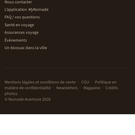
Nous contacter
L’application
My
Nomade
FAQ / vos questions
Santé en voyage
Assurances voyage
Évènements
Un bivouac dans la ville
Mentions légales et conditions de vente
CGU
Politique en
matière de confidentialité
Newsletters
Magazine
Crédits
photos
© Nomade Aventure 2026