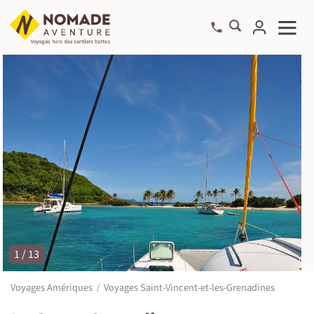
1 / 13
©
Voyages Amériques
Voyages Saint-Vincent-et-les-Grenadines