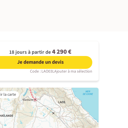
©
4 290 €
18 jours à partir de
Je demande un devis
Code : LAO03L
Ajouter à ma sélection