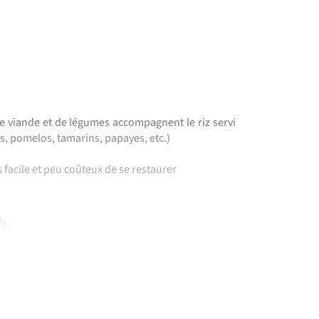
de viande et de légumes accompagnent le riz servi
es, pomelos, tamarins, papayes, etc.)
ès facile et peu coûteux de se restaurer
fs.
térieur avec souvent des toilettes à la turques et
s vous recommandons de vous munir de lingette