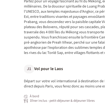
Partez pour un voyage fascinant au fil du Mékong, en
millénaires. De la douceur spirituelle de Luang Prab
l’UNESCO, aux temples majestueux d’Angkor, ce pér
Est, entre traditions vivantes et paysages envoûtan
Prabang, vous descendez vers la paisible capitale Vi
plateau des Bolovens, réputé pour ses cascades, plan
traversée des 4 000 îles du Mékong vous transporte
suspendu. Vous franchissez ensuite la frontière Ca
pré-angkorien de Preah Vihear, perché sur une falai
apothéose par l’exploration des sublimes temples d
les rives du lac Tonlé Sap, entre villages flottants et 
J1
Vol pour le Laos
Départ sur votre vol international à destination de
direct depuis Paris, vous ferez donc au moins une es
À bord
Dîner inclus - petit-déjeuner & déjeuner libres