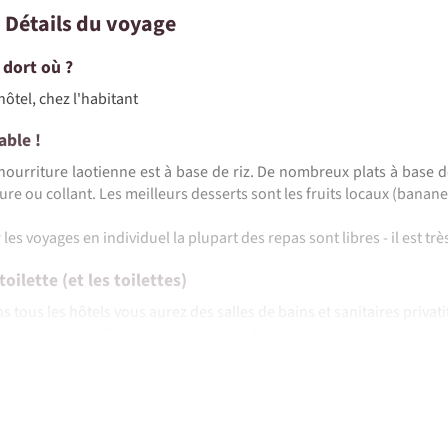
• Détails du voyage
 dort où ?
hôtel, chez l'habitant
able !
nourriture laotienne est à base de riz. De nombreux plats à base 
ure ou collant. Les meilleurs desserts sont les fruits locaux (banan
©
 les voyages en individuel la plupart des repas sont libres - il est tr
toilette (et les toilettes)
s tous les hôtels vous aurez des salles de bains et sanitaires privati
revanche chez l'habitant, vous aurez des sanitaires communs, en ex
quoi faire une rapide toilette (pas toujours de douche). Nou
dégradables.
vez le guide !