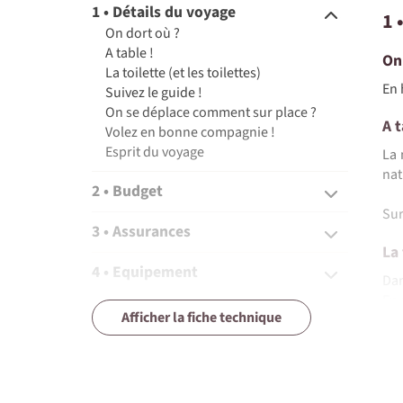
1 • Détails du voyage
1 
On dort où ?
A table !
On
La toilette (et les toilettes)
En 
Suivez le guide !
On se déplace comment sur place ?
A t
Volez en bonne compagnie !
Esprit du voyage
La 
nat
2 • Budget
Sur
3 • Assurances
La 
4 • Equipement
Dan
En 
5 • Formalités et santé
Afficher la fiche technique
de 
bio
6 • Le pays
Sui
7 • Tourisme responsable