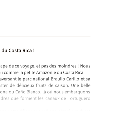
 du Costa Rica !
ape de ce voyage, et pas des moindres ! Nous
u comme la petite Amazonie du Costa Rica.
rsant le parc national Braulio Carillo et sa
ter de délicieux fruits de saison. Une belle
avona ou Caño Blanco, là où nous embarquons
andres que forment les canaux de Tortuguero
ns notre déjeuner au village. L'après-midi est
Visite du musée de la Tortue.
 la tombée de la nuit sur la plage pour observer
ro, et réserve Tirimbina
 et baignade dans la cascade
lcan Arenal
ade dans les eaux cristallines
gnade aux chutes du Rio Claro
 Sirena !
ca
 le retour en France !