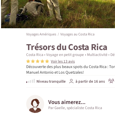
Voyages Amériques
Voyages au Costa Rica
Trésors du Costa Rica
Costa Rica
Voyage en petit groupe
Multiactivité
Dé
Voir les 13 avis
Découverte des plus beaux spots du Costa Rica : To
Manuel Antonio et Los Quetzales!
Niveau tranquille
à partir de 16 ans
Vous aimerez...
Par Gaelle, spécialiste Costa Rica