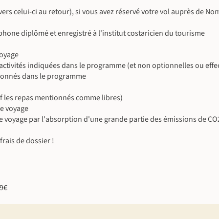
©
 vers celui-ci au retour), si vous avez réservé votre vol auprès de N
one diplômé et enregistré à l'institut costaricien du tourisme
voyage
es activités indiquées dans le programme (et non optionnelles ou eff
tionnés dans le programme
©
uf les repas mentionnés comme libres)
le voyage
e voyage par l'absorption d'une grande partie des émissions de CO
rais de dossier !
©
©
©
09€
©