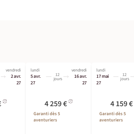
vendredi
lundi
vendredi
lundi
12
12
2 avr.
5 avr.
16 avr.
17 mai
jours
jours
27
27
27
27
€
4 259 €
4 159 
Garanti dès 5
Garanti dès 5
aventuriers
aventuriers