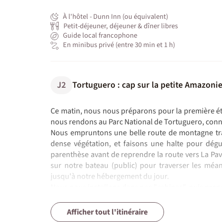
À l'hôtel - Dunn Inn (ou équivalent)
Petit-déjeuner, déjeuner & dîner libres
Guide local francophone
En minibus privé (entre 30 min et 1 h)
J2
Tortuguero : cap sur la petite Amazonie
Ce matin, nous nous préparons pour la première ét
nous rendons au Parc National de Tortuguero, conn
Nous empruntons une belle route de montagne trave
dense végétation, et faisons une halte pour dégus
parenthèse avant de reprendre la route vers La P
sur notre bateau (public) pour traverser les mé
jusqu'à notre hébergement du jour.
Nous nous installons dans nos "cabinas", puis preno
consacré à la découverte du village de Tortuguero. 
En fonction de la saison, il est possible de partir à
J3
J4
J5
J6
J7
J8
J9
J10
J11 et J12
Faune tropicale et mangrove à Tortugue
Parc National du Volcan Arenal : rando
Découverte des ponts suspendus du vo
Parc National de Manuel Antonio : baign
Bateau sur le Rio Sierpe, balade et bai
Parc National du Corcovado : La Station
Bateau et snorkeling à Isla del Caño
Paysages de la Cordillère de Talaman
Forêt et oiseaux tropicaux avant
Afficher tout l'itinéraire
N.B. :
Activités optionnelles
les tortues. Dîner au village.