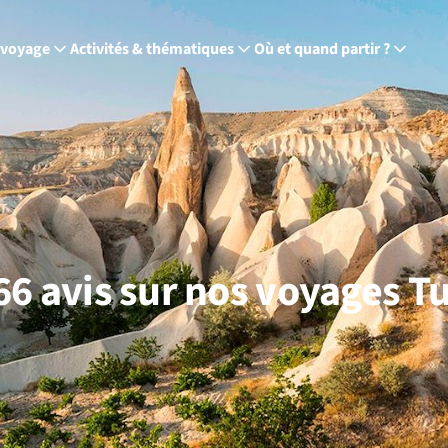
 voyage
Activités & thématiques
Où et quand partir ?
66 avis sur nos voyages T