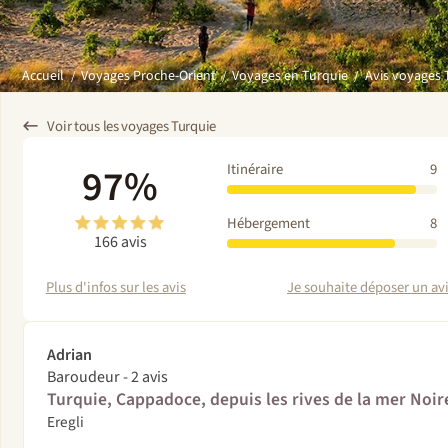
Avis voyages 
Accueil
Voyages Proche-Orient
Voyages en Turquie
Voir tous les voyages Turquie
97%
Itinéraire
9
Hébergement
8
166 avis
Plus d'infos sur les avis
Je souhaite déposer un avis
Adrian
Baroudeur - 2 avis
Turquie, Cappadoce, depuis les rives de la mer Noir
Eregli