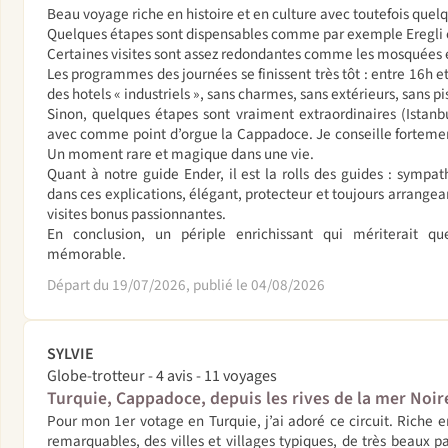
Beau voyage riche en histoire et en culture avec toutefois quel
Quelques étapes sont dispensables comme par exemple Eregli 
Certaines visites sont assez redondantes comme les mosquées 
Les programmes des journées se finissent très tôt : entre 16h et
des hotels « industriels », sans charmes, sans extérieurs, sans p
Sinon, quelques étapes sont vraiment extraordinaires (Istanb
avec comme point d’orgue la Cappadoce. Je conseille fortemen
Un moment rare et magique dans une vie.
Quant à notre guide Ender, il est la rolls des guides : sympa
dans ces explications, élégant, protecteur et toujours arrange
visites bonus passionnantes.
En conclusion, un périple enrichissant qui mériterait q
mémorable.
Départ du 19/07/2026, publié le 04/08/2026
SYLVIE
Globe-trotteur - 4 avis - 11 voyages
Turquie, Cappadoce, depuis les rives de la mer Noir
Pour mon 1er votage en Turquie, j’ai adoré ce circuit. Riche e
remarquables, des villes et villages typiques, de très beaux p