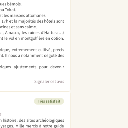
ques bémols.
ou Tokat.
et les maisons ottomanes.
 17h et la majorités des hôtels sont
iscines et sans calme.
ul, Amasra, les ruines d’Hattusa…)
t le vol en montgolfière en option.
thique, extremement cultivé, précis
ant. Il nous a notamment dégoté des
uelques ajustements pour devenir
Signaler cet avis
Très satisfait
e
n histoire, des sites archéologiques
aysages. Mille mercis à notre guide