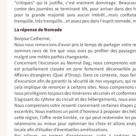
"critiques" qui le justifie, c'est vraiment dommage. Beaucou
contre des journées se terminant tôt, pour arriver dans des h
pour la grande majorité sans aucun intérêt...mais confort
tranquille, très tranquille...et assez peu dans l'esprit nomad
La réponse de Nomade
Bonjour Catherine,
Nous vous remercions d’avoir pris le temps de partager votre r
sommes ravis de lire que vous avez pu profiter des paysages 
malgré une météo parfois changeante.
Concernant l’excursion au Nemrut Dag, nous comprenons votre
est actuellement classée en zone fortement déconseillée pa
Affaires étrangères (Quai d’Orsay). Dans ce contexte, nous fai
d’excursion afin de garantir la sécurité de nos voyageurs, qui r
cela implique de renoncer à certains sites. Nous comprenons q
nous privilégions toujours des itinéraires sécurisés et conform
S’agissant du rythme du circuit et des hébergements, nous avo
Nous comprenons votre ressenti concernant certaines étapes plu
excentrés. Nous mettons un point d’honneur à proposer des hé
cette région, l’offre reste limitée, ce qui peut restreindre les p
néanmoins au mieux pour optimiser les choix et allons analy
locale afin d’étudier d’éventuelles améliorations.
Par ailleurs, en termes d’expériences, suite à certains re