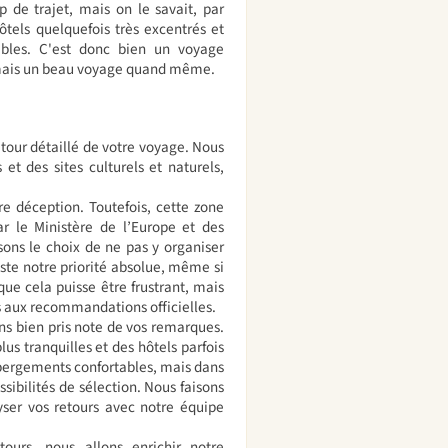
p de trajet, mais on le savait, par
ôtels quelquefois très excentrés et
ables. C'est donc bien un voyage
e, mais un beau voyage quand même.
etour détaillé de votre voyage. Nous
et des sites culturels et naturels,
 déception. Toutefois, cette zone
r le Ministère de l’Europe et des
sons le choix de ne pas y organiser
este notre priorité absolue, même si
ue cela puisse être frustrant, mais
es aux recommandations officielles.
ns bien pris note de vos remarques.
s tranquilles et des hôtels parfois
bergements confortables, mais dans
ossibilités de sélection. Nous faisons
ser vos retours avec notre équipe
tours, nous allons enrichir notre