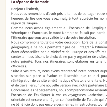
La réponse de Nomade
Bonjour Elisabeth,
Nous vous remercions d’avoir pris le temps de partager votre
heureux de lire que vous avez malgré tout apprécié les nomb
région de Turquie.
Comme nous avons également eu l’occasion de l’expliquer
Véronique et Françoise, le mont Nemrut ne faisait pas partie d
l’itinéraire que vous avez validé lors de votre inscription.
Nous comprenons toutefois votre déception. Lors de la const
géographique ne nous permettait pas de l’intégrer à l’itinér
étant déconseillée par le Ministère de l’Europe et des Affaire
contexte, nous faisons le choix de ne pas y organiser de visites
notre priorité. Tous nos itinéraires sont élaborés en ten
officielles.
Suite à vos retours, nous avons recontacté notre contact auprè
situation sur place a évolué et il semble que celle-ci po
réintégration de ce site emblématique d’Anatolie orientale. 
et de travailler sur une nouvelle version avec notre partenaire l
Concernant les hébergements, nous comprenons votre ressen
l’occasion de l’expliquer à vos co-voyageuses Catherine, V
orientale est encore une région confidentielle de Turquie qui 
ne bénéficie donc pas encore des mêmes infrastructures touri