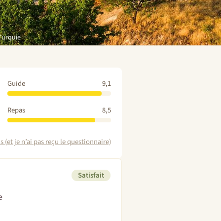
Turquie
Guide
9,1
Repas
8,5
 (et je n’ai pas reçu le questionnaire)
Satisfait
e