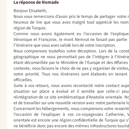
La réponse de Nomade
Bonjour Elisabeth,
Nous vous remercions d’avoir pris le temps de partager votre
heureux de lire que vous avez malgré tout apprécié les nomb
région de Turquie.
Comme nous avons également eu l’occasion de l’expliquer
Véronique et Françoise, le mont Nemrut ne faisait pas partie d
l’itinéraire que vous avez validé lors de votre inscription.
Nous comprenons toutefois votre déception. Lors de la const
géographique ne nous permettait pas de l’intégrer à l’itinér
étant déconseillée par le Ministère de l’Europe et des Affaire
contexte, nous faisons le choix de ne pas y organiser de visites
notre priorité. Tous nos itinéraires sont élaborés en ten
officielles.
Suite à vos retours, nous avons recontacté notre contact auprè
situation sur place a évolué et il semble que celle-ci po
réintégration de ce site emblématique d’Anatolie orientale. 
et de travailler sur une nouvelle version avec notre partenaire l
Concernant les hébergements, nous comprenons votre ressen
l’occasion de l’expliquer à vos co-voyageuses Catherine, V
orientale est encore une région confidentielle de Turquie qui 
ne bénéficie donc pas encore des mêmes infrastructures touri