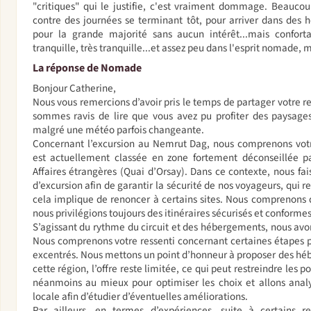
"critiques" qui le justifie, c'est vraiment dommage. Beaucou
contre des journées se terminant tôt, pour arriver dans des h
pour la grande majorité sans aucun intérêt...mais confort
tranquille, très tranquille...et assez peu dans l'esprit nomad
La réponse de Nomade
Bonjour Catherine,
Nous vous remercions d’avoir pris le temps de partager votre r
sommes ravis de lire que vous avez pu profiter des paysages 
malgré une météo parfois changeante.
Concernant l’excursion au Nemrut Dag, nous comprenons votre
est actuellement classée en zone fortement déconseillée pa
Affaires étrangères (Quai d’Orsay). Dans ce contexte, nous fai
d’excursion afin de garantir la sécurité de nos voyageurs, qui r
cela implique de renoncer à certains sites. Nous comprenons q
nous privilégions toujours des itinéraires sécurisés et conform
S’agissant du rythme du circuit et des hébergements, nous avo
Nous comprenons votre ressenti concernant certaines étapes plu
excentrés. Nous mettons un point d’honneur à proposer des hé
cette région, l’offre reste limitée, ce qui peut restreindre les p
néanmoins au mieux pour optimiser les choix et allons analy
locale afin d’étudier d’éventuelles améliorations.
Par ailleurs, en termes d’expériences, suite à certains re