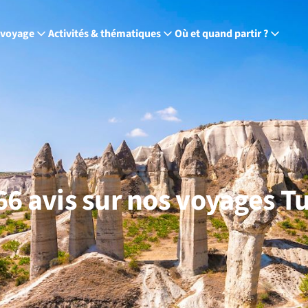
 voyage
Activités & thématiques
Où et quand partir ?
66 avis sur nos voyages T