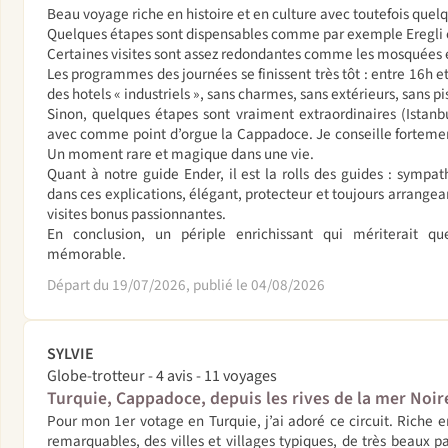
Beau voyage riche en histoire et en culture avec toutefois quel
Quelques étapes sont dispensables comme par exemple Eregli 
Certaines visites sont assez redondantes comme les mosquées 
Les programmes des journées se finissent très tôt : entre 16h et
des hotels « industriels », sans charmes, sans extérieurs, sans p
Sinon, quelques étapes sont vraiment extraordinaires (Istanb
avec comme point d’orgue la Cappadoce. Je conseille fortemen
Un moment rare et magique dans une vie.
Quant à notre guide Ender, il est la rolls des guides : sympa
dans ces explications, élégant, protecteur et toujours arrange
visites bonus passionnantes.
En conclusion, un périple enrichissant qui mériterait q
mémorable.
Départ du 19/07/2026, publié le 04/08/2026
SYLVIE
Globe-trotteur - 4 avis - 11 voyages
Turquie, Cappadoce, depuis les rives de la mer Noir
Pour mon 1er votage en Turquie, j’ai adoré ce circuit. Riche e
remarquables, des villes et villages typiques, de très beaux p