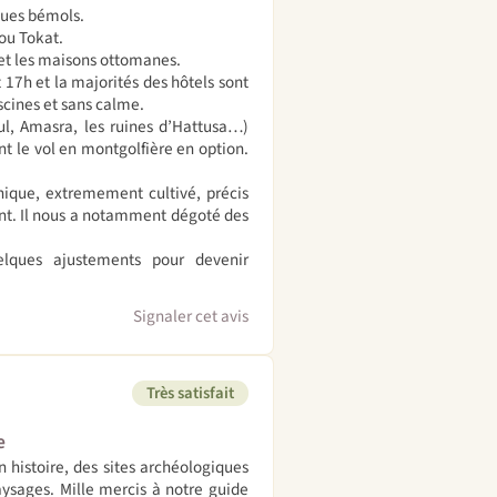
ques bémols.
ou Tokat.
et les maisons ottomanes.
 17h et la majorités des hôtels sont
iscines et sans calme.
ul, Amasra, les ruines d’Hattusa…)
t le vol en montgolfière en option.
thique, extremement cultivé, précis
ant. Il nous a notamment dégoté des
uelques ajustements pour devenir
Signaler cet avis
Très satisfait
e
n histoire, des sites archéologiques
aysages. Mille mercis à notre guide