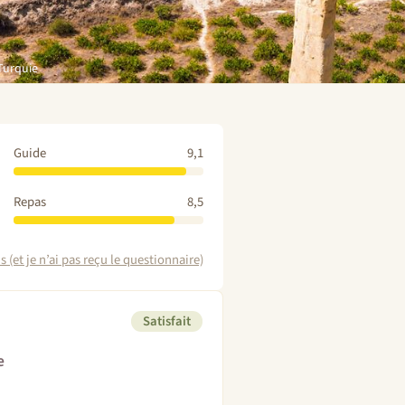
Turquie
Guide
9,1
Repas
8,5
 (et je n’ai pas reçu le questionnaire)
Satisfait
e