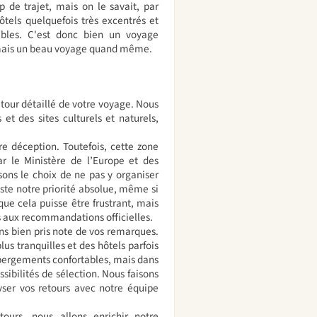
p de trajet, mais on le savait, par
ôtels quelquefois très excentrés et
ables. C'est donc bien un voyage
e, mais un beau voyage quand même.
etour détaillé de votre voyage. Nous
et des sites culturels et naturels,
 déception. Toutefois, cette zone
r le Ministère de l’Europe et des
sons le choix de ne pas y organiser
este notre priorité absolue, même si
ue cela puisse être frustrant, mais
es aux recommandations officielles.
ns bien pris note de vos remarques.
s tranquilles et des hôtels parfois
bergements confortables, mais dans
ossibilités de sélection. Nous faisons
ser vos retours avec notre équipe
tours, nous allons enrichir notre