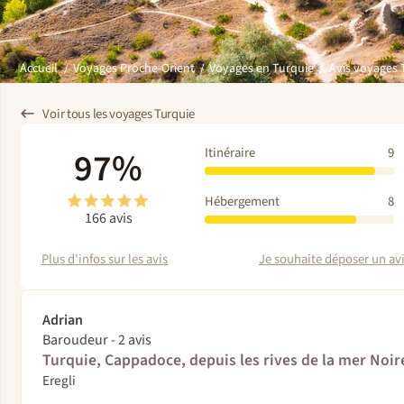
Avis voyages 
Accueil
Voyages Proche-Orient
Voyages en Turquie
Voir tous les voyages Turquie
97%
Itinéraire
9
Hébergement
8
166 avis
Plus d'infos sur les avis
Je souhaite déposer un avis
Adrian
Baroudeur - 2 avis
Turquie, Cappadoce, depuis les rives de la mer Noir
Eregli