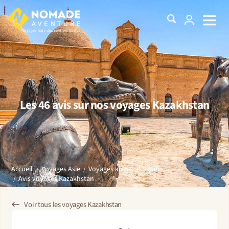
Les 46 avis sur nos voyages Kazakhstan
Accueil
Voyages Asie
Voyages au Kazakhstan
Avis voyages Kazakhstan
Voir tous les voyages Kazakhstan