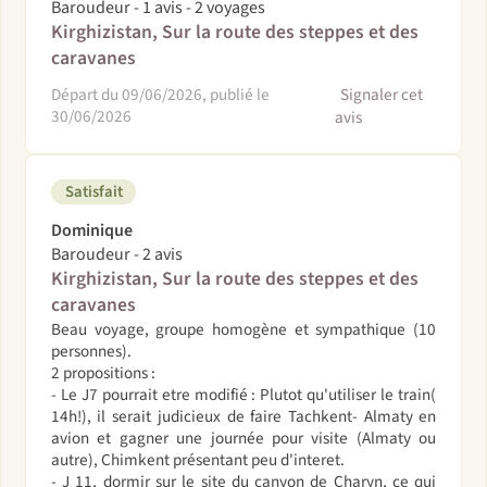
Baroudeur - 1 avis - 2 voyages
Kirghizistan, Sur la route des steppes et des
caravanes
Départ du 09/06/2026, publié le
Signaler cet
30/06/2026
avis
Satisfait
Dominique
Baroudeur - 2 avis
Kirghizistan, Sur la route des steppes et des
caravanes
Beau voyage, groupe homogène et sympathique (10
personnes).
2 propositions :
- Le J7 pourrait etre modifié : Plutot qu'utiliser le train(
14h!), il serait judicieux de faire Tachkent- Almaty en
avion et gagner une journée pour visite (Almaty ou
autre), Chimkent présentant peu d'interet.
- J 11, dormir sur le site du canyon de Charyn, ce qui