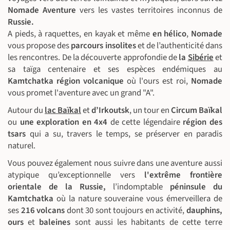
Nomade Aventure
vers les vastes territoires inconnus de
Russie.
A pieds, à raquettes, en kayak et même
en hélico
,
Nomade
vous propose des
parcours insolites
et de l’authenticité dans
les rencontres. De la découverte approfondie de
la
Sibérie
et
sa taïga centenaire et ses espèces endémiques au
Kamtchatka
région volcanique
où l'ours est roi,
Nomade
vous promet l'aventure avec un grand "A".
Autour du
lac Baïkal
et
d’Irkoutsk
, un tour en
Circum Baïkal
ou
une exploration en 4x4
de cette légendaire
région des
tsars
qui a su, travers le temps, se préserver en paradis
naturel.
Vous pouvez également nous suivre dans une aventure aussi
atypique qu’exceptionnelle vers
l'extrême frontière
orientale de la Russie,
l’indomptable
péninsule du
Kamtchatka
où la nature souveraine vous émerveillera de
ses
216 volcans
dont 30 sont toujours en activité,
dauphins,
ours
et
baleines
sont aussi les habitants de cette terre