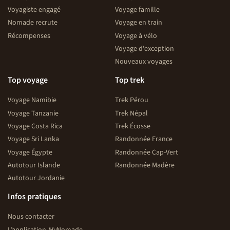
Voyagiste engagé
Voyage famille
Nomade recrute
Voyage en train
Récompenses
Voyage à vélo
Voyage d'exception
Nouveaux voyages
Top voyage
Top trek
Voyage Namibie
Trek Pérou
Voyage Tanzanie
Trek Népal
Voyage Costa Rica
Trek Écosse
Voyage Sri Lanka
Randonnée France
Voyage Égypte
Randonnée Cap-Vert
Autotour Islande
Randonnée Madère
Autotour Jordanie
Infos pratiques
Nous contacter
L’application
My
Nomade