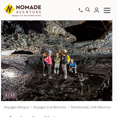
1 / 13
©
Voyages Afrique
Voyages à la Réunion
Randonnée, trek Réunion