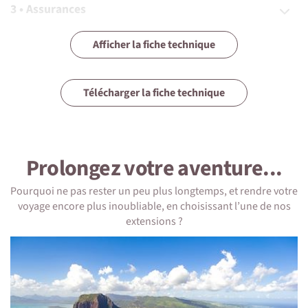
3 • Assurances
4 • Equipement
Afficher la fiche technique
5 • Formalités et santé
Télécharger la fiche technique
6 • Le pays
7 • Tourisme responsable
Prolongez votre aventure...
Pourquoi ne pas rester un peu plus longtemps, et rendre votre
voyage encore plus inoubliable, en choisissant l’une de nos
1 • Détails du voyage
extensions ?
Niveau physique et préparation
Ce séjour est d'un niveau dynamique avec
étapes/activités de 2h à 6h accessibles aux adolescents à
partir de 11 ans.