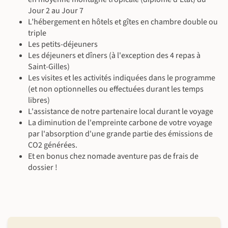
Petit-déjeuner, déjeuner & dîner inclus
En gîte
Transferts : environ 105 km, soit environ 3h15 de route.
Jour 2 au Jour 7
Guide local francophone
Petit-déjeuner, déjeuner & dîner inclus
À l'hôtel
Repas : petit-déjeuner, déjeuner (pique-nique) et dîner inclus.
En voiture avec chauffeur
L’hébergement en hôtels et gîtes en chambre double ou
Guide local francophone
Petit-déjeuner & déjeuner inclus - dîner libre
Randonnée (8 km ~2 h)
200 m
200 m
En voiture avec chauffeur
triple
Guide local francophone
À l'hôtel
Canyoning (~3 h)
©
En voiture avec chauffeur
Les petits-déjeuners
Petit-déjeuner, déjeuner & dîner inclus
Randonnée (8 km ~2 h 30)
150 m
150 m
Les déjeuners et dîners (à l'exception des 4 repas à
Guide local francophone
En voiture avec chauffeur
Saint-Gilles)
©
Randonnée (12 km ~6 h)
550 m
550 m
Les visites et les activités indiquées dans le programme
(et non optionnelles ou effectuées durant les temps
libres)
©
L'assistance de notre partenaire local durant le voyage
La diminution de l'empreinte carbone de votre voyage
par l'absorption d'une grande partie des émissions de
CO2 générées.
Et en bonus chez nomade aventure pas de frais de
dossier !
©
©
©
©