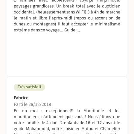
en auberge est prévu le matin avant votre transfert à
paysages grandioses. Un break total avec le quotidien
l’aéroport.
occidental. (heureusement sans Wi Fi) 3 à 4h de marche
le matin et libre l'après-midi (repos ou ascension de
A table !
dunes ou montagnes) Il faut accepter le minimalisme
extrême dans ce voyage... Guide,...
Les repas sont préparés par un cuisinier avec des
produits locaux. Une tente mess est prévue à cet effet,
ainsi que pour les repas en cas de mauvais temps. Les
menus sont simple mais de bonne qualité.Tout le matériel
de cuisine est fourni (assiettes, couverts...) ; apportez si
vous voulez un quart (timbale) et un couteau.
EAUX
es jerrycans d'eau sont chargés sur les chameaux, mulets
Très satisfait
ou 4x4, pour la boisson et la préparation des repas.
Souvent potable, il faudra néanmoins la purifier avec des
Fabrice
pastilles purifiantes (Micropur).
Parti le 28/12/2019
En un mot : exceptionnel!! la Mauritanie et les
La toilette (et les toilettes)
mauritaniens n'attendent que vous ! Nous étions que
notre famille de 4 dont 2 enfants de 16 et 12 ans et le
Utiliser un récipient type tupperware ou bassine suffisant
guide Mohammed, notre cuisinier Matou et Chamelier
pour la toilette du chat. L'eau sera toujours disponible