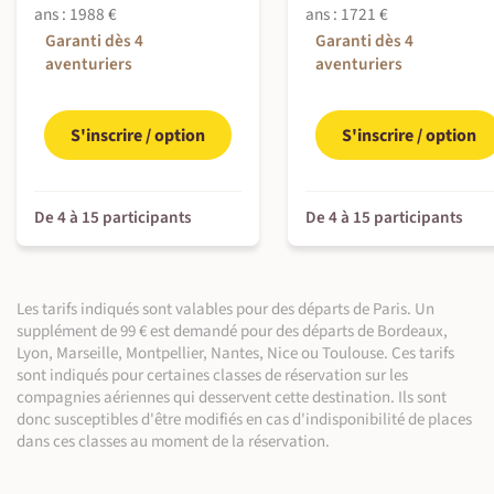
apercevoir au loin, les plateaux de l'Adrar qui protègent et
Temps de transfert : env. 50 km / env. 1h de route.
ans : 1988 €
ans : 1721 €
surveille la vallée blanche.
Garanti dès 4
Garanti dès 4
À l'auberge
Lorsque la lumière se fera rasante et que le soleil commencera
aventuriers
aventuriers
En 4x4 (50 km ~1 h)
sa descente derrière les montagnes, nous installerons notre
Randonnée (~3 h)
campement au cœur des dunes et à l'abri du vent.
S'inscrire / option
S'inscrire / option
En bivouac
Partage et rencontres avec la population locale (~1 h) |
Randonnée (~4 h)
De 4 à 15 participants
De 4 à 15 participants
©
©
Les tarifs indiqués sont valables pour des départs de Paris. Un
supplément de 99 € est demandé pour des départs de Bordeaux,
Lyon, Marseille, Montpellier, Nantes, Nice ou Toulouse. Ces tarifs
sont indiqués pour certaines classes de réservation sur les
compagnies aériennes qui desservent cette destination. Ils sont
donc susceptibles d'être modifiés en cas d'indisponibilité de places
dans ces classes au moment de la réservation.