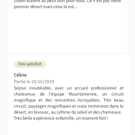
Ussen étaient au petit soin pour nous. Ce n'est pas notre
mais évitons de la gaspiller, par respect des populations
premier désert mais celui là est...
locales.
Suivez le guide !
A votre arrivée à Atar, vous serez accueillis par notre
équipe locale, puis transférés sur les sites de randonnée.
Nos voyages sont encadrés par des guides
accompagnateurs mauritaniens francophones, assistés
Très satisfait
d'une équipe chamelière et d'un cuisinier.
Céline
Nos guides locaux ne sont ni ethnologues, ni géologues,
Partie le 19/10/2019
mais ils ont une bonne connaissance de leur pays. Ils
Séjour inoubliable, avec un accueil professionnel et
auront à cœur de vous y accueillir fraternellement malgré
chaleureux de l'équipe Mauritanienne, un circuit
magnifique et des rencontres incroyables. Très beau
leur retenue naturelle… Questionnez les et ils vous feront
circuit, paysages magnifiques et vraie immersion dans le
tout partager…
désert, en bivouac, au rythme du soleil et des chameaux.
Très belle expérience enfamille, un moment fort !
Portage des bagages et du matériel logistique par
chameaux.