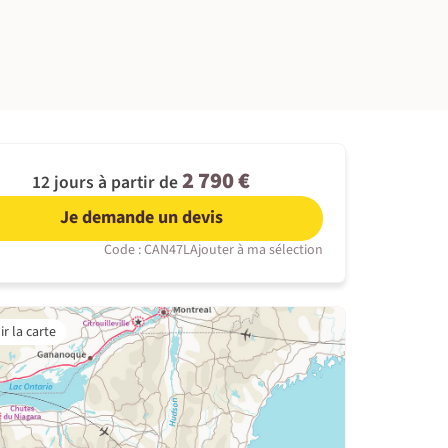
©
2 790 €
12 jours à partir de
Je demande un devis
Code : CAN47L
Ajouter à ma sélection