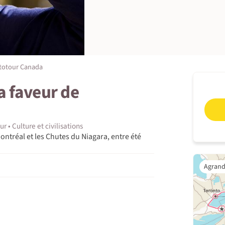
totour Canada
a faveur de
ur
Culture et civilisations
ntréal et les Chutes du Niagara, entre été