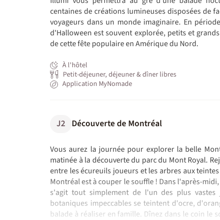
Illumi vous permettra au gré d'une balade noct
centaines de créations lumineuses disposées de faç
voyageurs dans un monde imaginaire. En période 
d'Halloween est souvent explorée, petits et grand
de cette fête populaire en Amérique du Nord.
À l'hôtel
Petit-déjeuner, déjeuner & dîner libres
Application MyNomade
J2
Découverte de Montréal
Vous aurez la journée pour explorer la belle Mon
matinée à la découverte du parc du Mont Royal. Re
entre les écureuils joueurs et les arbres aux teintes
Montréal est à couper le souffle ! Dans l'après-midi,
s'agit tout simplement de l'un des plus vastes 
botaniques impeccables se teintent d'ocre, d'oran
balade à réaliser en famille. Dînez dans le coin le 