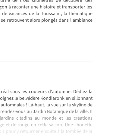
urne de trois kilomètres de découvrir des
on à raconter une histoire et transporter les
de vacances de la Toussaint, la thématique
s se retrouvent alors plongés dans l'ambiance
tréal sous les couleurs d'automne. Dédiez la
joignez le belvédère Kondiaronk en sillonnant
 automnales ! Là-haut, la vue sur la skyline de
 rendez-vous au Jardin Botanique de la ville. Il
jardins citadins au monde et les créations
ge et de rouge en cette saison. Une chouette
soir pour y retourner ensuite à la tombée de la