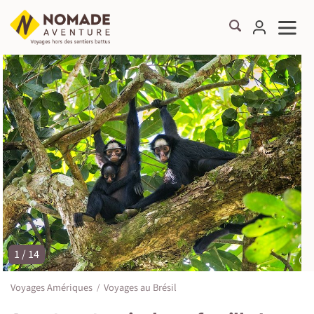
1 / 14
©
Voyages Amériques
Voyages au Brésil