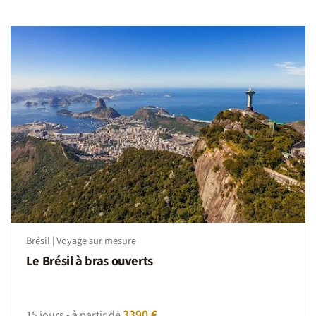
Tous les hébergements disposent de toilettes et d'une
salle de douche.
On se déplace comment sur place ?
Entre Manaus et Sao Paulo, vous prenez un vol intérieur
suivi d'un transfert en minibus entre Sao Paulo et Paraty.
Pour rejoindre Rio, vous serez également en mini bus
régulier. Vous rejoignez Salvador avec un vol intérieur et
bénéficiez d'un transfert privatif aller et retour à Praia do
forte.
Vol intérieur
Au Brésil les vols intérieurs sont avec la compagne Gol
(G3) ou Latam (LA)
Brésil | Voyage sur mesure
Le Brésil à bras ouverts
3390 €
15 jours • à partir de