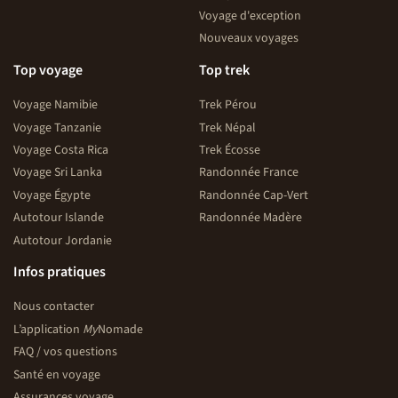
Voyage d'exception
Nouveaux voyages
Top voyage
Top trek
Voyage Namibie
Trek Pérou
Voyage Tanzanie
Trek Népal
Voyage Costa Rica
Trek Écosse
Voyage Sri Lanka
Randonnée France
Voyage Égypte
Randonnée Cap-Vert
Autotour Islande
Randonnée Madère
Autotour Jordanie
Infos pratiques
Nous contacter
L’application
My
Nomade
FAQ / vos questions
Santé en voyage
Assurances voyage