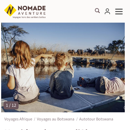
1 / 12
©
Voyages Afrique
Voyages au Botswana
Autotour Botswana