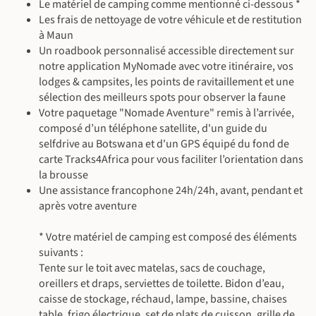
©
©
Le matériel de camping comme mentionné ci-dessous *
©
Les frais de nettoyage de votre véhicule et de restitution
à Maun
Un roadbook personnalisé accessible directement sur
notre application MyNomade avec votre itinéraire, vos
lodges & campsites, les points de ravitaillement et une
sélection des meilleurs spots pour observer la faune
Votre paquetage "Nomade Aventure" remis à l’arrivée,
composé d’un téléphone satellite, d'un guide du
selfdrive au Botswana et d'un GPS équipé du fond de
carte Tracks4Africa pour vous faciliter l’orientation dans
la brousse
Une assistance francophone 24h/24h, avant, pendant et
©
©
après votre aventure
* Votre matériel de camping est composé des éléments
suivants :
Tente sur le toit avec matelas, sacs de couchage,
oreillers et draps, serviettes de toilette. Bidon d’eau,
caisse de stockage, réchaud, lampe, bassine, chaises
table, frigo électrique, set de plats de cuisson, grille de