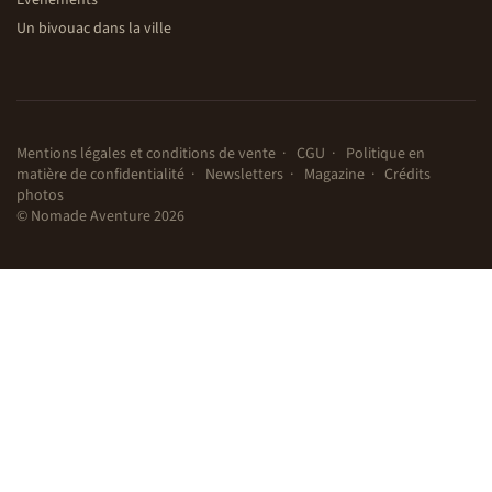
Évènements
Un bivouac dans la ville
Mentions légales et conditions de vente
CGU
Politique en
matière de confidentialité
Newsletters
Magazine
Crédits
photos
© Nomade Aventure 2026