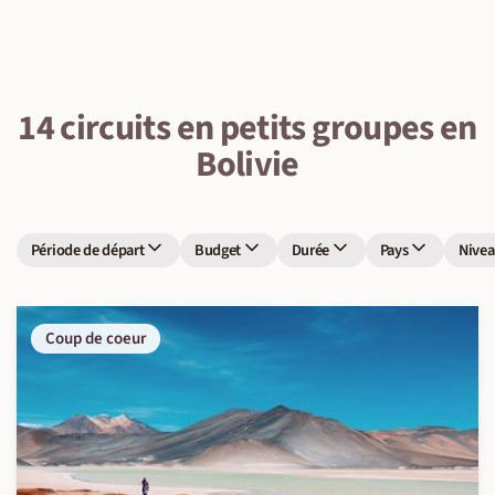
14 circuits en petits groupes en
Bolivie
Période de départ
Budget
Durée
Pays
Nivea
Coup de coeur