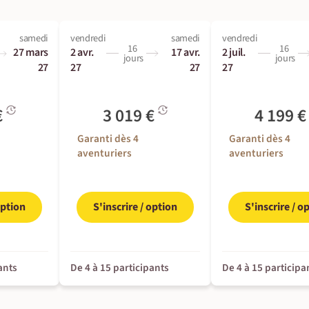
samedi
vendredi
samedi
vendredi
16
16
27 mars
2 avr.
17 avr.
2 juil.
jours
jours
27
27
27
27
€
3 019 €
4 199 
Garanti dès 4
Garanti dès 4
aventuriers
aventuriers
option
S'inscrire / option
S'inscrire / o
ants
De 4 à 15 participants
De 4 à 15 participa