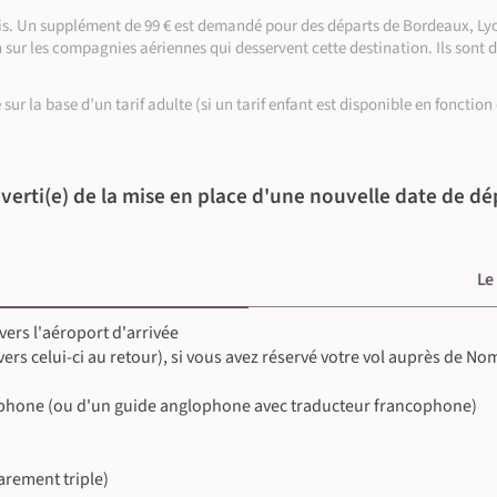
©
©
aris. Un supplément de 99 € est demandé pour des départs de Bordeaux, Lyo
n sur les compagnies aériennes qui desservent cette destination. Ils sont 
©
©
©
lé sur la base d’un tarif adulte (si un tarif enfant est disponible en foncti
©
©
©
©
©
verti(e) de la mise en place d'une nouvelle date de dé
Le
 vers l'aéroport d'arrivée
 vers celui-ci au retour), si vous avez réservé votre vol auprès de N
phone (ou d'un guide anglophone avec traducteur francophone)
rement triple)