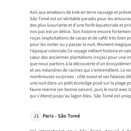
Avis aux amateurs de trek en terre sauvage et préser
São Tomé est un véritable paradis pour les amoureux
des plus luxuriante et d'une forêt équatoriale et pri
nos pas est un délice. Son histoire encore forteme
roças (exploitations de cacao et de café) très bien 
pour les visiter ou y passer la nuit. Moment magiq
l'époque coloniale.Ce voyage mêlant histoire et na
cœur des anciennes plantations (roças) pour une im
que nous partons à la découverte d'un écosystème t
et ses méandres de racines qui s'entremêlent. Le v
nombreuses surprises : côte ouest et ses falaises
une nuit dans un petit écolodge posé sur la plage 
faune marine (en bonne saison), puis le nord avec 
qui s'étend jusqu'au lagon bleu. São Tomé est uniqu
J1
Paris - São Tomé