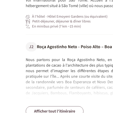
Vol international pour São Tomé. Accueil à l'a
hébergement situé à São Tomé (ville) où nous passo
À l'hôtel - Hôtel Emoyeni Gardens (ou équivalent)
Petit-déjeuner, déjeuner & dîner libres
En minibus privé (7 km ~15 min)
J2
Roça Agostinho Neto - Poiso Alto – Boa
Nous partons pour la Roça Agostinho Neto, en 
plantations de cacao à l'architecture des plus typiq
nous permet d’imaginer les différentes étapes d
pratiquée sur l’île... Après une courte visite du si
de la randonnée vers Boa Esperanza et Novo Des
secondaire, parfumée de senteurs de caféiers, cac
de Jacquiers, Bambous, Flamboyants, hibiscus, gi
etc.
Pique-nique en cours de route. Nous poursuivons
J3
J4
J5
J6
J7
J8 et J9
Randonnée dans le P.N Obo - Lagoa Amé
Roça Java – Agua Izé - Boca do Inferno
São João dos Angolares - Ribeira Peixe
Praia Inhame - Ilhéu das Rolas – Monte 
Monte Forte - Ponta Figo – Cascade Ang
Sao Tomé - Paris
pendant quelques kilomètres. La fin de la randonnée 
Afficher tout l'itinéraire