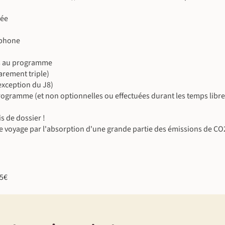
©
©
vée
ophone
©
us au programme
©
rement triple)
'exception du J8)
©
e programme (et non optionnelles ou effectuées durant les temps libre
©
©
s de dossier !
e voyage par l'absorption d'une grande partie des émissions de CO
15€