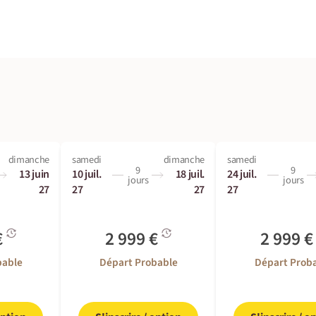
dimanche
samedi
dimanche
samedi
9
9
13 juin
10 juil.
18 juil.
24 juil.
jours
jours
27
27
27
27
€
2 999 €
2 999 
bable
Départ Probable
Départ Prob