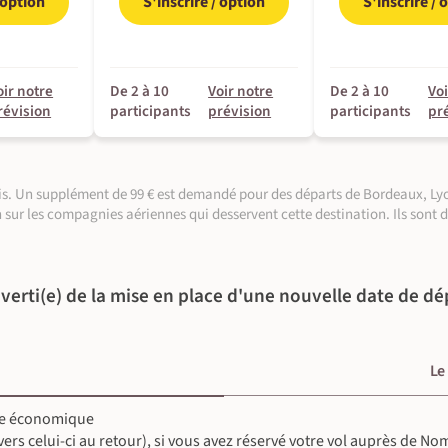
/ option
S'inscrire / option
S'inscrire / 
tration pour éviter les glissades. Pique-nique
tation, la forêt secondaire réapparaît. Nous
o fugido », le chemin historique utilisé par
et rejoindre par la jungle leur refuge situé à
oir notre
De 2 à 10
Voir notre
De 2 à 10
Voi
 à la Roça Java pour y passer la nuit.
révision
participants
prévision
participants
pr
©
aris. Un supplément de 99 € est demandé pour des départs de Bordeaux, Lyo
©
n sur les compagnies aériennes qui desservent cette destination. Ils sont 
verti(e) de la mise en place d'une nouvelle date de dé
Le
sse économique
 vers celui-ci au retour), si vous avez réservé votre vol auprès de N