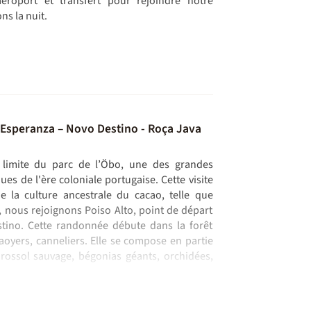
éroport et transfert pour rejoindre notre
ns la nuit.
 Esperanza – Novo Destino - Roça Java
limite du parc de l’Öbo, une des grandes
ues de l'ère coloniale portugaise. Cette visite
e la culture ancestrale du cacao, telle que
te, nous rejoignons Poiso Alto, point de départ
tino. Cette randonnée débute dans la forêt
aoyers, canneliers. Elle se compose en partie
rossol sauvage, bégonias géants, orchidées,
 la randonnée sur un terrain encore facile
lia – Caminho do fugido - Roça Java
 - São João dos Angolares
 - Mangrove Malanza - Praia Inhame
Forte
olares - Lagoa Azul - São Tomé
peut se faire sur piste difficile. Dès lors que