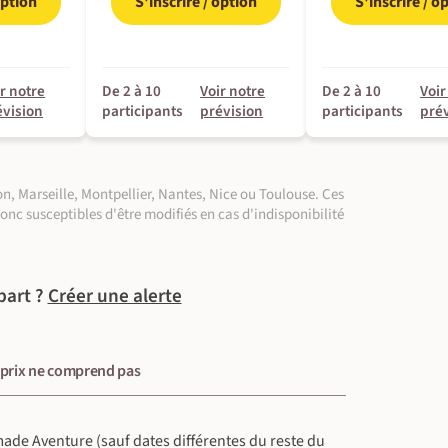
option
S'inscrire / option
S'inscrire / o
r notre
De 2 à 10
Voir notre
De 2 à 10
Voir
évision
participants
prévision
participants
pré
n, Marseille, Montpellier, Nantes, Nice ou Toulouse. Ces
donc susceptibles d'être modifiés en cas d'indisponibilité
part ?
Créer une alerte
 prix ne comprend pas
omade Aventure (sauf dates différentes du reste du