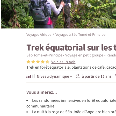
Voyages Afrique
Voyages à São Tomé-et-Príncipe
Trek équatorial sur les 
São Tomé-et-Príncipe
Voyage en petit groupe
Rando
Voir les 19 avis
Trek en forêt équatoriale, plantations de café, cacao
Niveau dynamique +
à partir de 15 ans
Vous aimerez...
Les randonnées immersives en forêt équatoriale 
communautaire
La nuit à la roça de São João d’Angolare bien pr