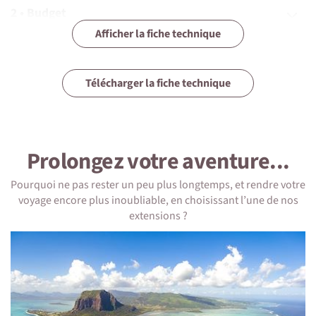
2 • Budget
Afficher la fiche technique
3 • Assurances
4 • Equipement
Télécharger la fiche technique
5 • Formalités et santé
6 • Le pays
Prolongez votre aventure...
7 • Tourisme responsable
Pourquoi ne pas rester un peu plus longtemps, et rendre votre
voyage encore plus inoubliable, en choisissant l’une de nos
extensions ?
1 • Détails du voyage
Niveau physique et préparation
Ce trek est d'un niveau sportif : vous avez le goût de