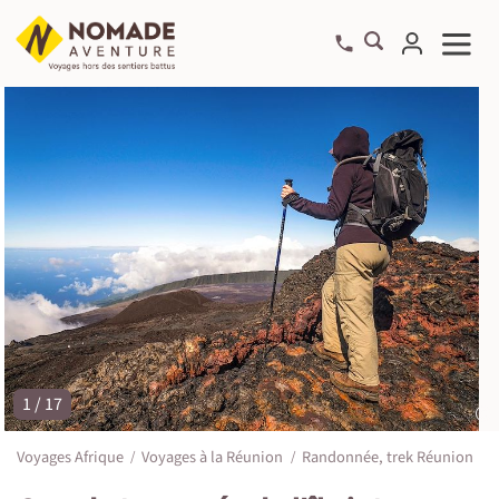
1 / 17
©
Voyages Afrique
Voyages à la Réunion
Randonnée, trek Réunion