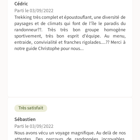
supplément à partir de 135€, selon les dates et
Cédric
disponibilités.
Parti le 03/09/2022
Trekking très complet et époustouflant, une diversité de
A table !
paysages et de climats qui font de l'île le paradis du
randonneur??. Très très bon groupe homogène
Il est indispensable de prévoir un Tupperware
sportivement, très bon esprit d'équipe. Au menu,
hermétique (couvercle à clapets recommandé), ainsi que
entraide, convivialité et franches rigolades....?? Merci à
des couverts réutilisables et un gobelet pour les piques-
notre guide Christophe pour nous...
niques du midi.
Petits-déjeuners :
Le matin, un petit déjeuner composé de pain, beurre,
confitures locales, fruits de saison, jus de fruits et
boissons chaudes (et parfois d'oeufs, de gâteaux ou de
yaourts) est servi dans les gîtes et à l'hôtel.
Déjeuners :
Très satisfait
Le midi, pendant les randonnées, un pique-nique
Sébastien
généralement composé d'une salade complète ou d'un
Parti le 03/09/2022
sandwich, de fromage, de charcuterie ou d'œufs et de
Nous avons vécu un voyage magnifique. Au delà de nos
fruits ou d'un gâteau local est préparé par le gîte de la
attentes. Des parcours de randonnées incroyables,