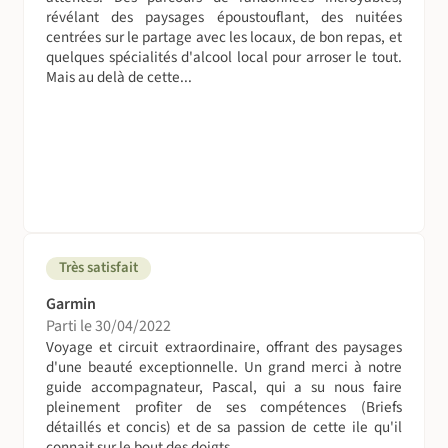
veille ou par le guide.
révélant des paysages époustouflant, des nuitées
Le déjeuner du Jour 2 à Hell-Bourg est prévu dans un
centrées sur le partage avec les locaux, de bon repas, et
restaurant local.
quelques spécialités d'alcool local pour arroser le tout.
Les déjeuners au lagon de Saint-Gilles du Jour 12 et du
Mais au delà de cette...
Jour 13 sont libres. De nombreux restaurants sont
accessibles à pied depuis l'hôtel.
Diners :
Le soir, pendant le trek, un diner chaud et copieux aux
saveurs de la cuisine créole : samoussas, bouchons, cari
poulet, rougail saucisse... accompagné de riz, de grains
(lentilles), de légumes et d'un dessert est servi dans les
gîtes. Un verre de rhum arrangé aux saveurs locales est
Très satisfait
généralement servi le soir dans les gites.
Garmin
Les dîners au lagon de Saint-Gilles du Jour 11 et du Jour
Parti le 30/04/2022
12 sont libres. De nombreux restaurants sont accessibles
Voyage et circuit extraordinaire, offrant des paysages
à pied depuis l'hôtel.
d'une beauté exceptionnelle. Un grand merci à notre
guide accompagnateur, Pascal, qui a su nous faire
Les boissons ne sont pas incluses. Nous vous
pleinement profiter de ses compétences (Briefs
recommandons de vous munir de gourde(s) ou de poche
détaillés et concis) et de sa passion de cette ile qu'il
à eau de 2L minimum pour les randonnées que vous
connait sur le bout des doigts....