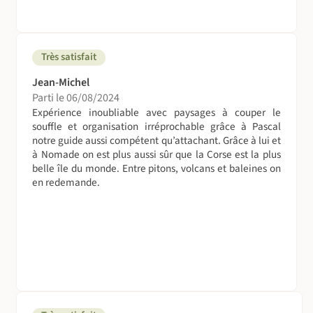
Petits-déjeuners :
Le matin, un petit déjeuner composé de pain, beurre,
confitures locales, fruits de saison, jus de fruits et
Très satisfait
boissons chaudes (et parfois d'oeufs, de
gâteaux ou de
Jean-Michel
yaourts) est servi dans les gîtes et à l'hôtel.
Parti le 06/08/2024
Expérience inoubliable avec paysages à couper le
Déjeuners :
souffle et organisation irréprochable grâce à Pascal
Le midi, pendant les randonnées, un pique-nique
notre guide aussi compétent qu’attachant. Grâce à lui et
généralement composé d'un sandwich ou d'un taboulé
à Nomade on est plus aussi sûr que la Corse est la plus
ou d'une salade de pâtes fraiches et d'un dessert (fruit de
belle île du monde. Entre pitons, volcans et baleines on
saison ou gâteau créole) est préparé par le gîte de la veille
en redemande.
ou par le guide.
Le déjeuner du Jour 2 à Hell-Bourg est prévu dans un
restaurant local.
Le déjeuner du Jour 9 au lagon de Saint-Gilles est libre.
De nombreux restaurants sont accessibles à pied depuis
l'hôtel.
Diners :