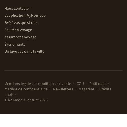
Nous contacter
L’application
My
Nomade
FAQ / vos questions
Santé en voyage
Assurances voyage
Évènements
Un bivouac dans la ville
Mentions légales et conditions de vente
CGU
Politique en
matière de confidentialité
Newsletters
Magazine
Crédits
photos
© Nomade Aventure 2026