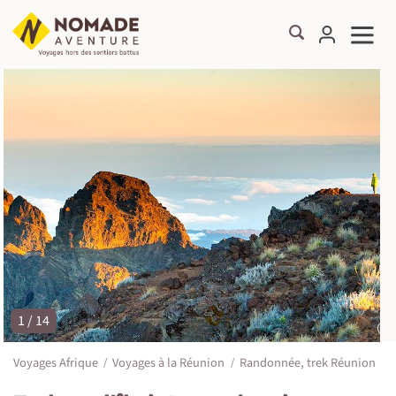
1 / 14
©
Voyages Afrique
Voyages à la Réunion
Randonnée, trek Réunion