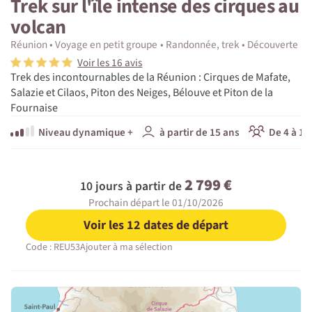
Trek sur l'île intense des cirques au
volcan
Réunion
Voyage en petit groupe
Randonnée, trek
Découverte
Voir les 16 avis
Trek des incontournables de la Réunion : Cirques de Mafate,
Salazie et Cilaos, Piton des Neiges, Bélouve et Piton de la
Fournaise
Niveau dynamique +
à partir de 15 ans
De 4 à 12
2 799 €
10 jours à partir de
Prochain départ le 01/10/2026
Voir les 12 dates de départ
Code : REU53
Ajouter à ma sélection