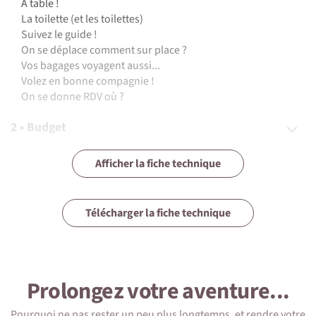
A table !
La toilette (et les toilettes)
Suivez le guide !
On se déplace comment sur place ?
Vos bagages voyagent aussi...
Volez en bonne compagnie !
On se donne RDV où ?
2 • Budget
3 • Assurances
Afficher la fiche technique
4 • Equipement
Télécharger la fiche technique
5 • Formalités et santé
6 • Le pays
Prolongez votre aventure...
7 • Tourisme responsable
Pourquoi ne pas rester un peu plus longtemps, et rendre votre