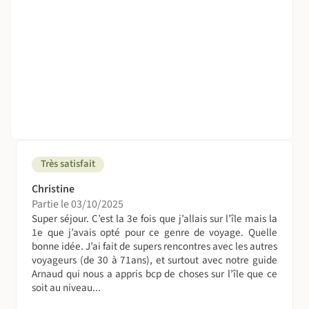
Piton des Neiges.
1 nuit en hôtel 3* en chambre double (ou individuelle
sur demande en supplément) avec sanitaires privés au
lagon de Saint-Gilles
2 nuits à bord.
Pendant votre Trek, vous dormirez durant 6 nuits
consécutives en gîtes d’étape et en refuge, dans des
chambres partagées (dortoirs de 3 lits à 6 lits simples
superposés, et pouvant aller jusqu’à 9 ou 15 lits par
dortoir au refuge du Piton des Neiges). Les sanitaires sont
Très satisfait
communs et des draps, oreillers, couettes ou couvertures
Christine
sont fournis sur chaque lit (sauf au refuge du Piton des
Partie le 03/10/2025
Neiges, où seules des couvertures sont disponibles mais
Super séjour. C’est la 3e fois que j’allais sur l’île mais la
pas de draps ni oreiller – il est donc nécessaire d’apporter
1e que j’avais opté pour ce genre de voyage. Quelle
un sac à viande).
bonne idée. J’ai fait de supers rencontres avec les autres
Les nuits en gîte ou en refuge peuvent être fraîches
voyageurs (de 30 à 71ans), et surtout avec notre guide
(particulièrement pendant l’hiver austral, de mai à
Arnaud qui nous a appris bcp de choses sur l’île que ce
septembre). Nous vous conseillons donc d’apporter des
soit au niveau...
vêtements chauds, car il n’y a pas de chauffage dans les