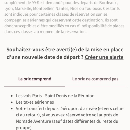
supplément de 99 € est demandé pour des départs de Bordeaux,
visite du marché forain de Saint-Paul, de l'aquarium du port
Activité à réserver au moins une semaine avant le départ et à
Lyon, Marseille, Montpellier, Nantes, Nice ou Toulouse. Ces tarifs
de Saint-Gilles ou encore du jardin ethnobotanique d'Eden...
régler sur place le jour du vol en CB, chèque ou espèces.
sont indiqués pour certaines classes de réservation sur les
En fin d'après-midi, nous sommes conduits à l’aéroport de
compagnies aériennes qui desservent cette destination. Ils sont
Saint-Denis pour notre vol de nuit à destination de Paris (ou
donc susceptibles d'être modifiés en cas d'indisponibilité de places
©
Province, sur demande).
dans ces classes au moment de la réservation.
©
Diner et nuit à bord.
NB : Il est possible de prolonger votre séjour à Saint-Gilles ou
Souhaitez-vous être averti(e) de la mise en place
sur l'île Maurice. Notre circuit REU53E en 14 jours se prolonge
d'une nouvelle date de départ ?
Créer une alerte
à l'île Maurice. N'hésitez pas à nous consulter.
À bord
©
©
©
Le prix comprend
Le prix ne comprend pas
Petit-déjeuner inclus - déjeuner & dîner libres
©
En minibus privé (50 km ~1 h)
Les vols Paris - Saint Denis de la Réunion
Les taxes aériennes
Votre transfert depuis l’aéroport d’arrivée (et vers celui-
ci au retour), si vous avez réservé votre vol auprès de
©
Nomade Aventure (sauf dates différentes du reste du
groupe)