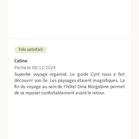
chambres/dortoirs.
Il est possible de demander une chambre individuelle
pour la nuit en hôtel à Saint-Gilles (en supplément). Sur le
reste du parcours les hébergements sont prévus en gîtes
sans possibilité de chambre individuelle.
Très satisfait
Celine
Chambre individuelle
Partie le 08/11/2024
Vous pouvez choisir, lors de votre réservation, de
Superbe voyage organisé. Le guide Cyril nous a fait
demander à bénéficier d’une chambre individuelle, en
découvrir son île. Les paysages étaient magnifiques. La
supplément à partir de 79€, selon les dates et
fin du voyage au sein de l'hôtel Dina Morgabine permet
de se reposer confortablement avant le retour.
disponibilités.
A table !
Il est indispensable de
prévoir un Tupperware
hermétique
(couvercle à clapets recommandé), ainsi que
des
couverts réutilisables et un gobelet
pour les piques-
niques du midi.