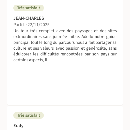
Lima
Très satisfait
Hostel El Petio Miraflores (ou équivalent)
JEAN-CHARLES
Adresse : Av. Ernesto Diez Canseco 341, Miraflores 15074,
Parti le 22/11/2025
Pérou
Un tour très complet avec des paysages et des sites
extraordinaires sans journée faible. Adolfo notre guide
Paracas
principal tout le long du parcours nous a fait partager sa
Hotel Riviera Inka ou équivalent -
culture et ses valeurs avec passion et générosité, sans
www.hotelrivierainka.com
édulcorer les difficultés rencontrées par son pays sur
L'hôtel est moderne, dispose de 23 chambres très
certains aspects, il...
confortables, sur trois niveaux, le quatrième niveau est la
salle à manger et une belle vue sur la mer et les deux
jetées où partent les bateaux pour les îles Ballestas.
Nazca
Hotel Casa Andina ou équivalent - www.casa-andina.com
Hôtel très confortable de notre catégorie charme, c'est
sans aucun doute la mielleure option d'hébergement de
sa catégorie.
Très satisfait
Eddy
Arequipa