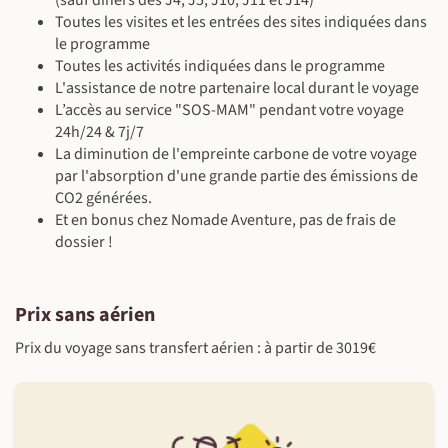
(sauf dîners des J4, J5, J10, J11 et J14)
donc sacrilège. La fête du Soleil est le symbole de
Toutes les visites et les entrées des sites indiquées dans
l'indépendance vis-à-vis du joug espagnol et le retour aux
le programme
©
valeurs anciennes. Nous avons l'occasion de découvrir de plus
Toutes les activités indiquées dans le programme
près les coutumes de l'époque inca en assistant à un spectacle
L'assistance de notre partenaire local durant le voyage
©
©
historique devant la forteresse, avec même un simulacre de
L’accès au service "SOS-MAM" pendant votre voyage
sacrifice rituel, celui d'un lama dont le cœur est offert au Dieu
24h/24 & 7j/7
Soleil.
La diminution de l'empreinte carbone de votre voyage
par l'absorption d'une grande partie des émissions de
©
À l'hôtel
CO2 générées.
Petit-déjeuner & déjeuner inclus - dîner libre
Et en bonus chez Nomade Aventure, pas de frais de
Guide local francophone
dossier !
©
En minibus privé (8 km ~40 min)
Visite de ville ou village (~4 h)
Altitude max de 3399 m
Prix sans aérien
Prix du voyage sans transfert aérien : à partir de 3019€