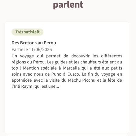
parlent
informations sur le "Mal d'Altitude", rendez vous au
paragraphe SOS-MAM.
Pendant le voyage, forcez-vous à boire beaucoup et à
éliminer et prévenez le guide de votre état de santé,
même en cas de troubles légers !
Très satisfait
Des Bretons au Perou
On sera combien ?
Partie le 11/06/2026
Selon les dates, groupes de minimum 3 à 5 personnes, et
Un voyage qui permet de découvrir les différentes
maximum 12 à 15 personnes.
régions du Pérou. Les guides et les chauffeurs étaient au
top ! Mention spéciale à Marcella qui a été aux petits
Nous limitons nos groupes pour mieux se fondre dans
soins avec nous de Puno à Cuzco. La fin du voyage en
apothéose avec la visite du Machu Picchu et la fête de
l'ambiance locale et dans la nature. Aussi, nous pouvons
l'Inti Raymi qui est une...
maintenir ce voyage pour 2 ou 3 personnes avec un
supplément "petit groupe" et l'accord de tous les
participants.
On dort où ?
Les hôtels sont tous propres, confortables et bien
situés :