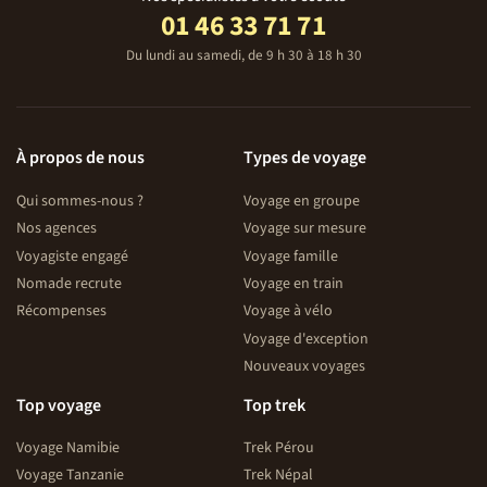
l’itinéraire prévoit de se déplacer quotidiennement, sur
01 46 33 71 71
de grandes distances, que le pays est peu doté de
Du lundi au samedi, de 9 h 30 à 18 h 30
commerces de qualité et que votre parcours emprunte
des régions de montagne très isolées...
Volez en bonne compagnie !
À propos de nous
Types de voyage
Vous volerez sur des compagnies régulières : Air France,
Iberia, Air Europa.
Qui sommes-nous ?
Voyage en groupe
Nos agences
Voyage sur mesure
Nous sélectionnons systématiquement des compagnies
Voyagiste engagé
Voyage famille
agréées par la direction générale de l’Aviation civile ou
Nomade recrute
Voyage en train
répondant aux normes et agréments internationaux. Sont
totalement exclues les compagnies aériennes figurant sur
Récompenses
Voyage à vélo
les listes noires de l’Aviation civile.
Voyage d'exception
Nouveaux voyages
Veillez à nous communiquer impérativement dès
Top voyage
Top trek
l’inscription les noms et prénoms figurant sur votre
passeport, ainsi que votre date de naissance (et non pas
Voyage Namibie
Trek Pérou
votre prénom d’usage ou nom d’épouse si votre
Voyage Tanzanie
Trek Népal
passeport ne les mentionnent pas). En cas d’erreur, vous