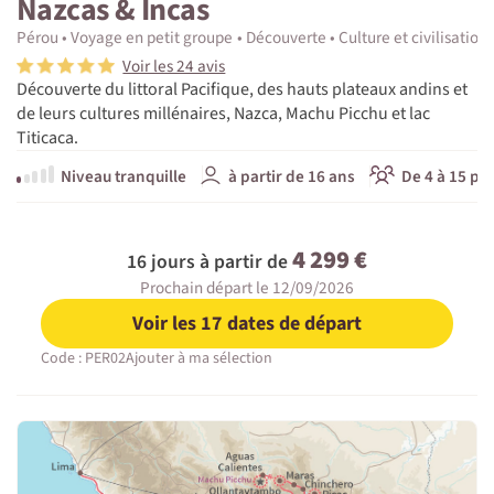
Nazcas & Incas
Pérou
Voyage en petit groupe
Découverte
Culture et civilisation
Voir les 24 avis
Découverte du littoral Pacifique, des hauts plateaux andins et
de leurs cultures millénaires, Nazca, Machu Picchu et lac
Titicaca.
Niveau tranquille
à partir de 16 ans
De 4 à 15 pa
4 299 €
16 jours à partir de
Prochain départ le 12/09/2026
Voir les 17 dates de départ
Code : PER02
Ajouter à ma sélection