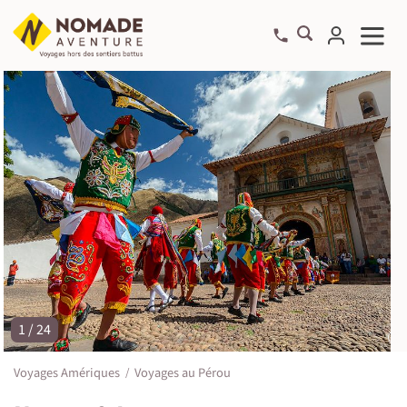
1 / 24
©
Voyages Amériques
Voyages au Pérou