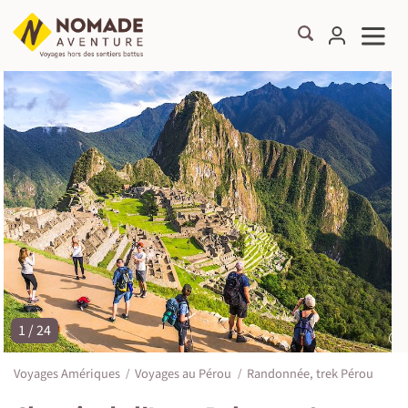
1 / 24
©
Voyages Amériques
Voyages au Pérou
Randonnée, trek Pérou