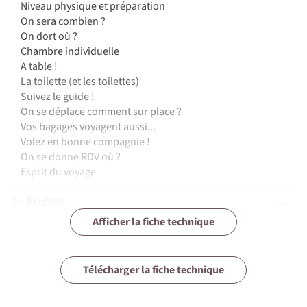
Niveau physique et préparation
On sera combien ?
On dort où ?
Chambre individuelle
A table !
La toilette (et les toilettes)
Suivez le guide !
On se déplace comment sur place ?
Vos bagages voyagent aussi...
Volez en bonne compagnie !
On se donne RDV où ?
Esprit du voyage
2 • Budget
Afficher la fiche technique
3 • Assurances
4 • Equipement
Télécharger la fiche technique
5 • Formalités et santé