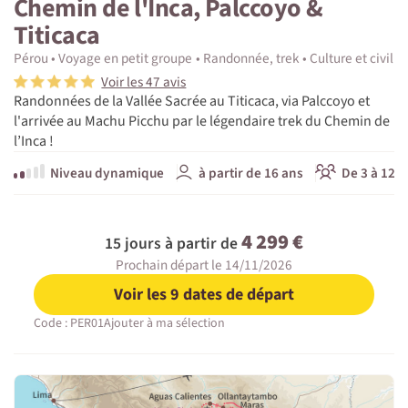
Chemin de l'Inca, Palccoyo &
Titicaca
Pérou
Voyage en petit groupe
Randonnée, trek
Culture et civilis
Voir les 47 avis
Randonnées de la Vallée Sacrée au Titicaca, via Palccoyo et
l'arrivée au Machu Picchu par le légendaire trek du Chemin de
l’Inca !
Niveau dynamique
à partir de 16 ans
De 3 à 12 p
4 299 €
15 jours à partir de
Prochain départ le 14/11/2026
Voir les 9 dates de départ
Code : PER01
Ajouter à ma sélection