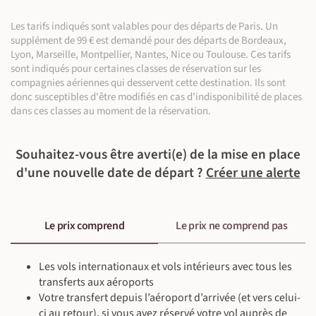
Petit-déjeuner, déjeuner & dîner inclus
est donc possible que tout le groupe ne fasse pas précisément
Guide local francophone
Les tarifs indiqués sont valables pour des départs de Paris. Un
la même visite du Machu Picchu (tout le monde sera toutefois
©
Sortie en bateau (~4 h)
©
supplément de 99 € est demandé pour des départs de Bordeaux,
accompagné d’un guide francophone).
Altitude max de 4000 m
Lyon, Marseille, Montpellier, Nantes, Nice ou Toulouse. Ces tarifs
Circuit 1 - Le Panoramique : Route panoramique incluant les
sont indiqués pour certaines classes de réservation sur les
terrasses supérieures et Intipunku (porte du Soleil ;
compagnies aériennes qui desservent cette destination. Ils sont
principalement en haute saison). Idéal pour photographier la
donc susceptibles d'être modifiés en cas d'indisponibilité de places
©
©
citadelle avec le Huayna Picchu en arrière-plan.
dans ces classes au moment de la réservation.
©
©
Circuit 2 - Le Classique : Couvre le parcours principal dans la
©
citadelle, ainsi que les terrasses inférieures ; souvent
Souhaitez-vous être averti(e) de la mise en place
recommandé pour une visite complète.
d'une nouvelle date de départ ?
Créer une alerte
Circuit 3 - Le Royal : Combinaison du circuit classique avec des
©
©
extensions comme Huchuy Picchu ou d’autres secteurs
inférieurs. Il ne dispose pas de point de vue en hauteur.
Le prix comprend
Le prix ne comprend pas
Chez l'habitant
©
©
Petit-déjeuner, déjeuner & dîner inclus
Guide local francophone
©
Les vols internationaux et vols intérieurs avec tous les
En train panoramique (~1 h 30), En bus (10 km ~30 min), En
transferts aux aéroports
minibus privé (35 km ~1 h)
Votre transfert depuis l’aéroport d’arrivée (et vers celui-
Visite culturelle (~2 h)
©
ci au retour), si vous avez réservé votre vol auprès de
Altitude max de 2430 m