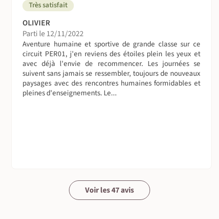
demander à bénéficier d’une chambre individuelle, en
Très satisfait
supplément à partir de 153€, selon les dates et
OLIVIER
disponibilités.
Parti le 12/11/2022
Aventure humaine et sportive de grande classe sur ce
A table !
circuit PER01, j'en reviens des étoiles plein les yeux et
Un grand soin est apporté aux repas. Certains
avec déjà l'envie de recommencer. Les journées se
déjeuners seront pris sous forme de pique nique,
suivent sans jamais se ressembler, toujours de nouveaux
notamment durant les randonnées. Les autres repas sous
paysages avec des rencontres humaines formidables et
pleines d'enseignements. Le...
tous pris aux restaurants, à l’hôtel ou chez l'habitant. La
nourriture est dans tous les cas entièrement achetée sur
place. Tout le matériel de cuisine est fourni (assiettes,
couverts) ; pendant le trek et un cuisinier s'occupe de
tous vos repas. Nous pouvons par ailleurs nous
approvisionner régulièrement en eau potable. Des
compléments alimentaires sont toujours bienvenus.
Pour les quelques repas libres, à Aguas Calientes et
Cuzco, vous trouverez un large choix de restaurants.
Voir les 47 avis
La cuisine andine est roborative, souvent prise sous