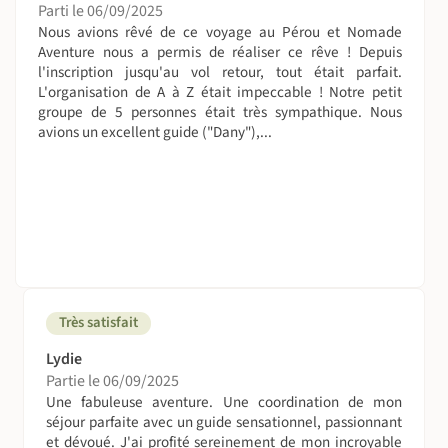
Parti le 06/09/2025
Nous limitons nos groupes pour mieux se fondre dans
Nous avions rêvé de ce voyage au Pérou et Nomade
l'ambiance locale, dans les auberges chez l'habitant, sur
Aventure nous a permis de réaliser ce rêve ! Depuis
les marchés. Aussi, nous pouvons maintenir ce voyage
l'inscription jusqu'au vol retour, tout était parfait.
pour 2 personnes avec un supplement "petit groupe" et
L'organisation de A à Z était impeccable ! Notre petit
groupe de 5 personnes était très sympathique. Nous
l'accord de tous les participants.
avions un excellent guide ("Dany"),...
On dort où ?
Nuits à l'hôtel, auberge, chez l'habitant et sous tente
en campement.
Pour les nuits sous tente, tout l'équipement collectif est
fourni (tente Mess, cantine, etc.) ainsi que les tentes et les
tapis de sol. Vous devez emporter votre sac de couchage,
idéalement, tolérant des températures jusqu'à -5°C
Très satisfait
(notamment entre Mai et Août) ; pour plus de confort
Lydie
vous pouvez emporter votre propre matelas (dans ceux
Partie le 06/09/2025
cas, privilégiez ceux auto-gonflants). Il s'agit de
Une fabuleuse aventure. Une coordination de mon
campement sommairement aménagé, avec des espaces
séjour parfaite avec un guide sensationnel, passionnant
réservés aux sanitaires.
et dévoué. J'ai profité sereinement de mon incroyable