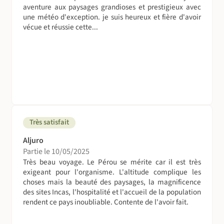
*S'il est toujours mieux d'apporter votre propre sac de
aventure aux paysages grandioses et prestigieux avec
couchage, nous vous confirmons la possibilité de louer
une météo d'exception. je suis heureux et fière d'avoir
un sac sur place. Notez que ce sac ne sera pas neuf
vécue et réussie cette...
(quoiqu'il en soit vous apporterez votre propre "sac à
viande"), qu'il coutera 20 usd et qu'il faudra
impérativement le réserver avant le départ.
Vous serez logés en duo en fonction du remplissage du
groupe (hommes et femmes séparés). Si vous avez des
préférences (couples, amis voyageant ensemble, etc.), il
est important que vous nous le signaliez à l'inscription.
Un supplément sera à régler avant le départ si vous
Très satisfait
souhaitez une chambre individuelle (sous réserve de
Aljuro
disponibilités).
Partie le 10/05/2025
Très beau voyage. Le Pérou se mérite car il est très
Les hôtels sont tous propres, confortables et bien situés :
exigeant pour l'organisme. L'altitude complique les
choses mais la beauté des paysages, la magnificence
Cuzco
des sites Incas, l'hospitalité et l'accueil de la population
Hotel Casa Elena - www.casaelenacusco.com
rendent ce pays inoubliable. Contente de l'avoir fait.
Guest house tenue par une famille franco-péruvienne aux
chambres confortables avec chauffage et wifi.