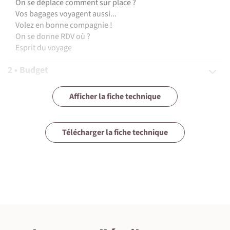
On se déplace comment sur place ?
Vos bagages voyagent aussi...
Volez en bonne compagnie !
On se donne RDV où ?
Esprit du voyage
2 • Budget
3 • Assurances
Afficher la fiche technique
4 • Equipement
Télécharger la fiche technique
5 • Formalités et santé
6 • Le pays
7 • Tourisme responsable