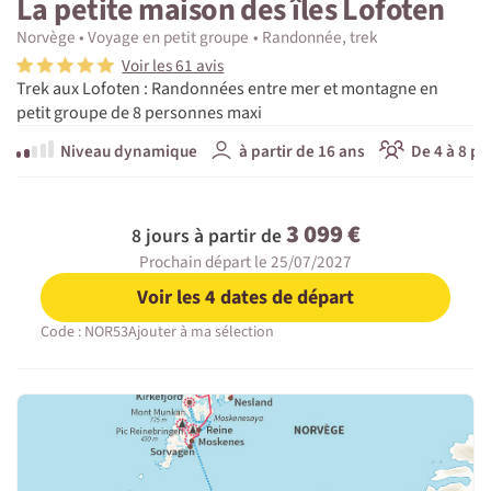
La petite maison des îles Lofoten
Norvège
Voyage en petit groupe
Randonnée, trek
Voir les 61 avis
Trek aux Lofoten : Randonnées entre mer et montagne en
petit groupe de 8 personnes maxi
Niveau dynamique
à partir de 16 ans
De 4 à 8 pa
3 099 €
8 jours à partir de
Prochain départ le 25/07/2027
Voir les 4 dates de départ
Code : NOR53
Ajouter à ma sélection