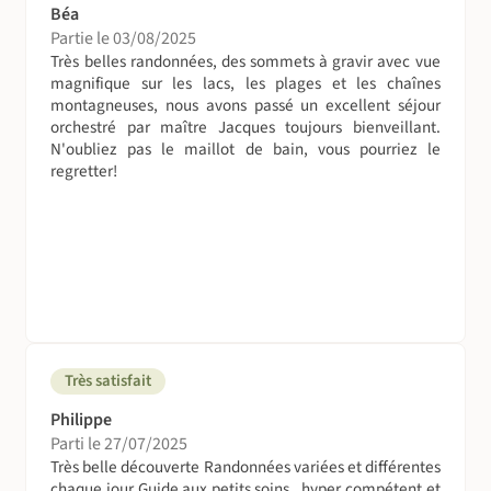
première et la dernière nuit.
Béa
Partie le 03/08/2025
Très belles randonnées, des sommets à gravir avec vue
Dans la maison, les draps, couettes et serviettes de
magnifique sur les lacs, les plages et les chaînes
toilettes sont fournis.
montagneuses, nous avons passé un excellent séjour
orchestré par maître Jacques toujours bienveillant.
A table !
N'oubliez pas le maillot de bain, vous pourriez le
Petits-déjeuners à l'hébergement
regretter!
Pique-niques le midi.
Dîners à l'hébergement.
Les repas du jour 1 et jour 8, et ceux du midi et soir du J7
ne sont pas compris.
Une participation aux tâches journalières est demandée
(repas...).
Très satisfait
L’accompagnateur étant seul à assurer toute la logistique
Philippe
sur place une participation vous sera demandée pour la
Parti le 27/07/2025
préparation des repas. Par 68° de latitude nord, le choix
Très belle découverte Randonnées variées et différentes
des produits alimentaires et en particulier des fruits et
chaque jour Guide aux petits soins , hyper compétent et