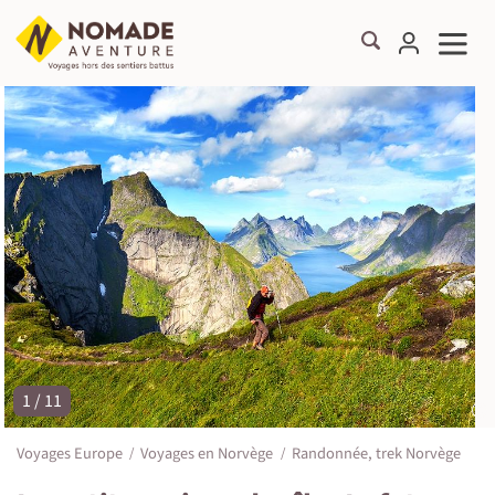
1 / 11
©
Voyages Europe
Voyages en Norvège
Randonnée, trek Norvège