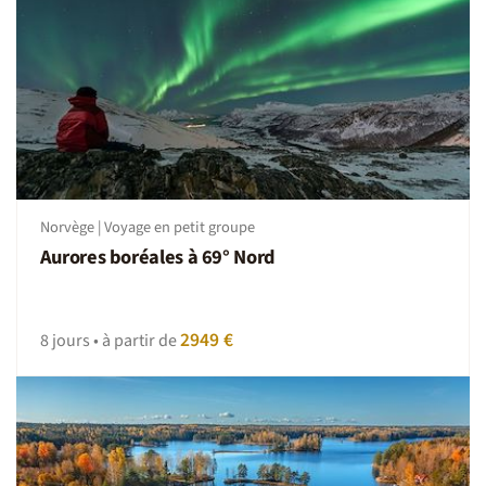
Norvège | Voyage en petit groupe
Aurores boréales à 69° Nord
2949 €
8 jours • à partir de