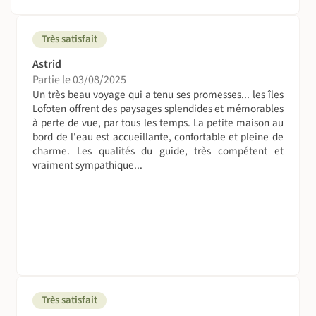
composé par endroits de pierriers. Un épais tapis végétal
dissimule l’irrégularité du terrain. Ici plus qu’ailleurs,
vous ne devez pas évaluer la difficulté des randonnées à
Très satisfait
leur dénivelé ou à leur distance, mais à la nature du
Astrid
terrain.
Partie le 03/08/2025
Pour que votre séjour reste une expérience agréable pour
Un très beau voyage qui a tenu ses promesses... les îles
vous, comme pour vos compagnons de voyage, vous
Lofoten offrent des paysages splendides et mémorables
devez disposer d’une bonne condition physique, mais
à perte de vue, par tous les temps. La petite maison au
aussi d’une expérience de la marche en montagne et sur
bord de l'eau est accueillante, confortable et pleine de
terrain accidenté ; vous en serrez les premiers
charme. Les qualités du guide, très compétent et
bénéficiaires. Aux difficultés du terrain se rajoute un
vraiment sympathique...
climat parfois rigoureux et changeant (arctique dans la
partie nord du pays).
On sera combien ?
De 5 à 8 personnes
On dort où ?
Nous serons hébergés pour 5 nuits en maison située à
Très satisfait
Sorvagen (petit village de pêcheur) et en hôtel à Bodo la