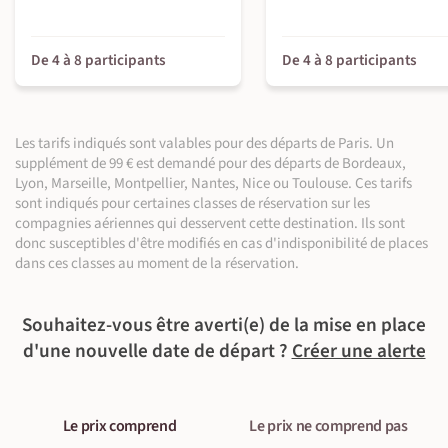
Au rorbu
cette première grande randonnée au cœur des Lofoten.
l'hébergement, nous profitons d'un dîner convivial pour
mer ou encore flânerie dans les rues de cette ville dynamique
Petit-déjeuner, déjeuner & dîner inclus
partager les impressions de cette belle aventure au cœur des
tournée vers l'Arctique.
En bus local (~10 min)
De 4 à 8 participants
De 4 à 8 participants
Au rorbu
Lofoten.
Pour notre dernière soirée en Norvège du Nord, chacun
Randonnée (13 km ~6 h)
1000 m
1000 m
Petit-déjeuner, déjeuner & dîner inclus
profite d'un dîner libre en ville avant de retrouver l'hôtel pour
Randonnée (13 km )
1100 m
1100 m
Au rorbu
une dernière nuit au cœur de Bodø
Petit-déjeuner, déjeuner & dîner inclus
Les tarifs indiqués sont valables pour des départs de Paris. Un
En bateau (~25 min)
À l'hôtel
Randonnée (9 km ~4 h)
600 m
600 m
supplément de 99 € est demandé pour des départs de Bordeaux,
Petit-déjeuner inclus - déjeuner & dîner libres
Lyon, Marseille, Montpellier, Nantes, Nice ou Toulouse. Ces tarifs
sont indiqués pour certaines classes de réservation sur les
compagnies aériennes qui desservent cette destination. Ils sont
donc susceptibles d'être modifiés en cas d'indisponibilité de places
©
dans ces classes au moment de la réservation.
Souhaitez-vous être averti(e) de la mise en place
d'une nouvelle date de départ ?
Créer une alerte
©
Le prix comprend
Le prix ne comprend pas