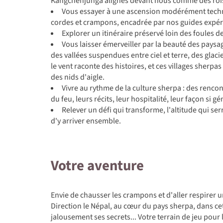
Kangchenjunga alignés devant nous comme des ro
Vous essayer à une ascension modérément techni
cordes et crampons, encadrée par nos guides expé
Explorer un itinéraire préservé loin des foules de
Vous laisser émerveiller par la beauté des pays
des vallées suspendues entre ciel et terre, des glacie
le vent raconte des histoires, et ces villages sher
des nids d'aigle.
Vivre au rythme de la culture sherpa : des rencon
du feu, leurs récits, leur hospitalité, leur façon si 
Relever un défi qui transforme, l'altitude qui serre
d'y arriver ensemble.
Votre aventure
Envie de chausser les crampons et d'aller respirer un
Direction le Népal, au cœur du pays sherpa, dans c
jalousement ses secrets... Votre terrain de jeu pour 