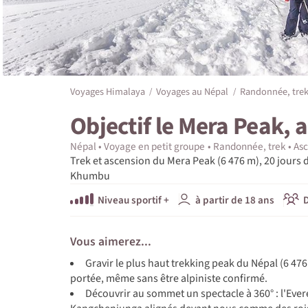
Voyages Himalaya
Voyages au Népal
Randonnée, trek
Objectif le Mera Peak, 
Népal
Voyage en petit groupe
Randonnée, trek
As
Trek et ascension du Mera Peak (6 476 m), 20 jours
Khumbu
Niveau sportif +
à partir de 18 ans
D
Vous aimerez...
Gravir le plus haut trekking peak du Népal (6 4
portée, même sans être alpiniste confirmé.
Découvrir au sommet un spectacle à 360° : l'Evere