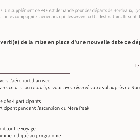
aris. Un supplément de 99 € est demandé pour des départs de Bordeaux, Lyo
n sur les compagnies aériennes qui desservent cette destination. Ils sont 
verti(e) de la mise en place d'une nouvelle date de dé
©
Le
 vers l'aéroport d'arrivée
©
 vers celui-ci au retour), si vous avez réservé votre vol auprès de N
©
 dès 4 participants
ticipant pendant l’ascension du Mera Peak
©
©
©
©
©
nt tout le voyage
©
comme indiqué au programme