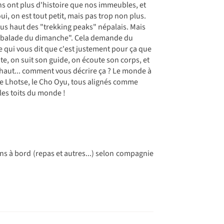
ns ont plus d'histoire que nos immeubles, et
i, on est tout petit, mais pas trop non plus.
 plus haut des "trekking peaks" népalais. Mais
 "balade du dimanche". Cela demande du
re qui vous dit que c'est justement pour ça que
te, on suit son guide, on écoute son corps, et
la haut... comment vous décrire ça ? Le monde à
u, le Lhotse, le Cho Oyu, tous alignés comme
 les toits du monde !
ons à bord (repas et autres...) selon compagnie