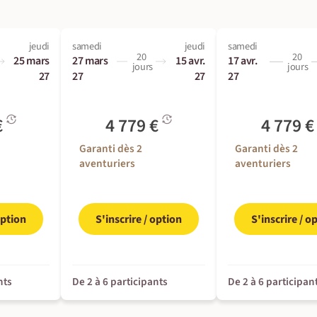
jeudi
samedi
jeudi
samedi
20
20
25 mars
27 mars
15 avr.
17 avr.
jours
jours
27
27
27
27
€
4 779 €
4 779 
Garanti dès 2
Garanti dès 2
aventuriers
aventuriers
option
S'inscrire / option
S'inscrire / o
nts
De 2 à 6 participants
De 2 à 6 participan