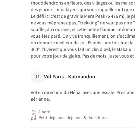
rhododendrons en fleurs, des villages où les maiso
des glaciers himalayens qui vous rappelleront que ou
Le défi ici c'est de gravir le Mera Peak (6 476 m), le
ne vous méprenez pas, "trekking" ne veut pas dire
souffle, du courage, et cette petite flamme intérieu
vous êtes parti. On y va tranquillement, on s'acclima
on donne le meilleur de soi. Et puis, une fois tout 
360°, l'Everest qui vous fait un clin d'œil, le Makal
pour votre jour de gloire. Pas de mots, juste vous et
J1
Vol Paris - Katmandou
Vol en direction du Népal avec une escale. Prestati
aérienne.
À bord
Petit-déjeuner, déjeuner & dîner libres