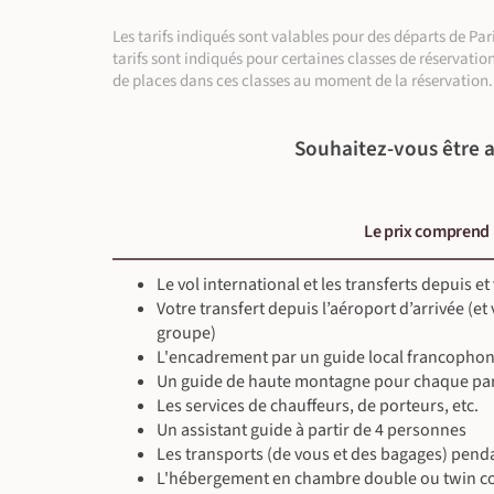
En lodge
Altitude max de 4900 m
Petit-déjeuner, déjeuner & dîner inclus
Les tarifs indiqués sont valables pour des départs de P
Guide local francophone
tarifs sont indiqués pour certaines classes de réservatio
Randonnée (entre 9 h et 10 h)
740 m
1700 m
de places dans ces classes au moment de la réservation.
Altitude max de 6476 m
Souhaitez-vous être a
Le prix comprend
Le vol international et les transferts depuis et
Votre transfert depuis l’aéroport d’arrivée (et
groupe)
L'encadrement par un guide local francophone
Un guide de haute montagne pour chaque par
Les services de chauffeurs, de porteurs, etc.
Un assistant guide à partir de 4 personnes
Les transports (de vous et des bagages) penda
L'hébergement en chambre double ou twin 