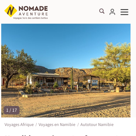
1 / 17
©
Voyages Afrique
Voyages en Namibie
Autotour Namibie