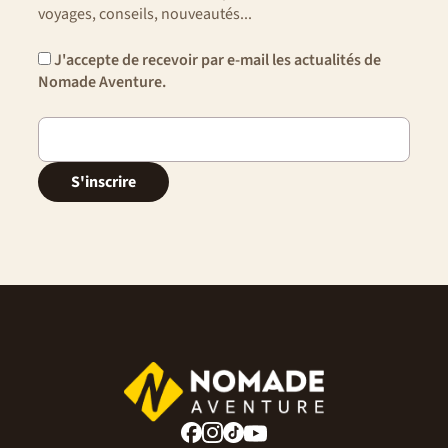
voyages, conseils, nouveautés...
l’application MyNomade pour suivre votre itinéraire hors
ligne. La conduite est simple : les routes principales sont
J'accepte de recevoir par e-mail les actualités de
bien entretenues, les pistes secondaires parfois plus
Nomade Aventure.
sportives mais toujours accessibles avec prudence.
S'inscrire