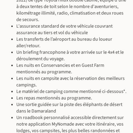
2022) de type Toyota Hilux double cabine, équipé d'une
©
à deux tentes de toit selon le nombre d'aventuriers,
©
©
kilométrage illimité, radio, climatisation et deux roues
de secours.
L'assurance standard de votre véhicule couvrant
assurance au tiers et vol du véhicule
Les transferts de l’aéroport au bureau du loueur
aller/retour.
Un briefing francophone à votre arrivée sur le 4x4 et le
déroulement du voyage.
Les nuits en Conservancies et en Guest Farm
mentionnés au programme.
Les nuits en campsite avec la réservation des meilleurs
campings.
Le matériel de camping comme mentionné ci-dessous*.
Les repas mentionnés au programme.
Une sortie guidée sur la piste des éléphants de désert
dans le Damaraland
Un roadbook personnalisé accessible directement sur
notre application MyNomade avec votre itinéraire, vos
lodges, vos campsites, les plus belles randonnées et