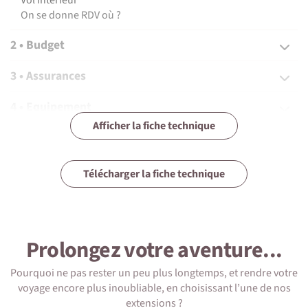
On se donne RDV où ?
2 • Budget
3 • Assurances
4 • Equipement
Afficher la fiche technique
5 • Formalités et santé
6 • Le pays
Télécharger la fiche technique
7 • Tourisme responsable
Prolongez votre aventure...
Pourquoi ne pas rester un peu plus longtemps, et rendre votre
1 • Détails du voyage
voyage encore plus inoubliable, en choisissant l’une de nos
extensions ?
Niveau physique et préparation