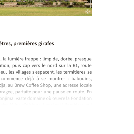
©
tres, premières girafes
, la lumière frappe : limpide, dorée, presque
ation, puis cap vers le nord sur la B1, route
u, les villages s’espacent, les termitières se
 commence déjà à se montrer : babouins,
ja, au Brew Coffee Shop, une adresse locale
bragée, parfaite pour une pause en route. En
’Okonjima, vaste domaine où œuvre la Fondation
n des félins d’Afrique. Les vingt kilomètres qui
 une immersion : girafes, koudous, impalas,
t observer le long de la piste. Installation au
la savane sauvage
er’s Pan et Andoni Plain
intégrale d’Etosha
 du peuple Himba
ONG locale
, Spitzkoppe et Swakopmund
 version aventure
sriem via Solitaire
4 au cœur des dunes du Namib
s namibien
a brousse. Chaque emplacement dispose d’un
privatives, et d’une vue dégagée sur la savane.
nt en bon état, peuvent être gravelées,
d namibien pour découvrir les paysages