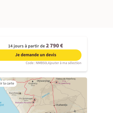
©
2 790 €
14 jours à partir de
Je demande un devis
Code : NMB50L
Ajouter à ma sélection