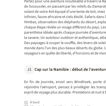
Partez pour une aventure inoubliable à travers la 
de Sossusvlei, en passant par les reliefs du Damaral
volant de votre 4x4 équipé d’une tente de toit, vivez 
infinies, faune africaine et ciels étoilé. Safaris dans
Himbas, observation des éléphants du désert, expl
chaque étape révèle un visage différent du pays. Le
parenthèse idéale après chaque journée d’aventure :
la savane. Un autotour outdoor et authentique, allia
Des paysages à couper le souffle, des levers de solei
monde dans l’un des plus beaux déserts du globe. 
voyageurs en quête de liberté, d’horizons et de mom
J1
Cap sur la Namibie : début de l’aventur
En fin de journée, envol vers Windhoek, porte d
rejoindre l’aéroport, pensez à privilégier les tr
esprit de voyage plus durable. Prestations et nuit à 
À bord