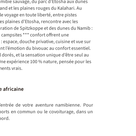
Namibie sauvage, du parc d’Etosha aux dunes
and et les plaines rouges du Kalahari. Au
le voyage en toute liberté, entre pistes
 les plaines d’Etosha, rencontre avec les
oration de Spitzkoppe et des dunes du Namib :
s campsites *** confort offrent une
 espace, douche privative, cuisine et vue sur
nt l’émotion du bivouac au confort essentiel.
l dorés, et la sensation unique d’être seul au
Une expérience 100 % nature, pensée pour les
ents vrais.
e africaine
’entrée de votre aventure namibienne. Pour
ansports en commun ou le covoiturage, dans un
bord.