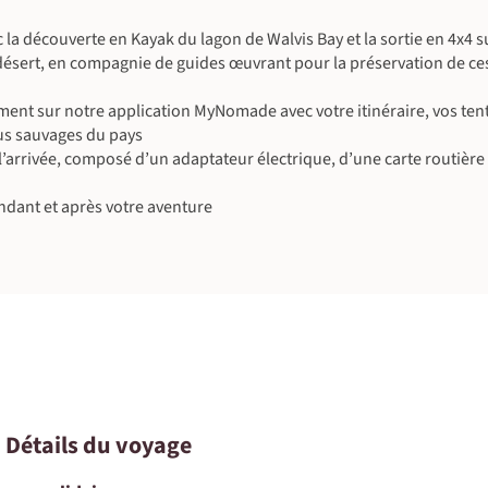
alent)
 où le silence du Damaraland n’est troublé que
de l’Atlantique.
t de goûter une dernière fois à cette sensation
la découverte en Kayak du lagon de Walvis Bay et la sortie en 4x4 
)
cacias.
désert, en compagnie de guides œuvrant pour la préservation de ces
alent)
ivalent)
ent sur notre application MyNomade avec votre itinéraire, vos ten
©
lus sauvages du pays
rrivée, composé d’un adaptateur électrique, d’une carte routière d
ndant et après votre aventure
©
• Détails du voyage