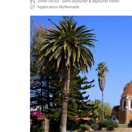
Dîner inclus - petit-déjeuner & déjeuner libres
Application MyNomade