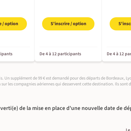
e / option
S'inscrire / option
S'insc
cipants
De 4 à 12 participants
De 4 à 12 pa
aris. Un supplément de 99 € est demandé pour des départs de Bordeaux, Lyo
n sur les compagnies aériennes qui desservent cette destination. Ils sont 
©
verti(e) de la mise en place d'une nouvelle date de dé
Le