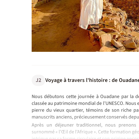
J2
Voyage à travers l'histoire : de Ouadan
Nous débutons cette journée à Ouadane par la dé
classée au patrimoine mondial de l’UNESCO. Nous ex
pierre du vieux quartier, témoins de son riche pa
manuscrits anciens, précieusement conservés depui
Après un déjeuner traditionnel, nous prenons 
surnommé « l’Œil de l’Afrique ». Cette formation géo
intrigue par sa forme circulaire et son origine enco