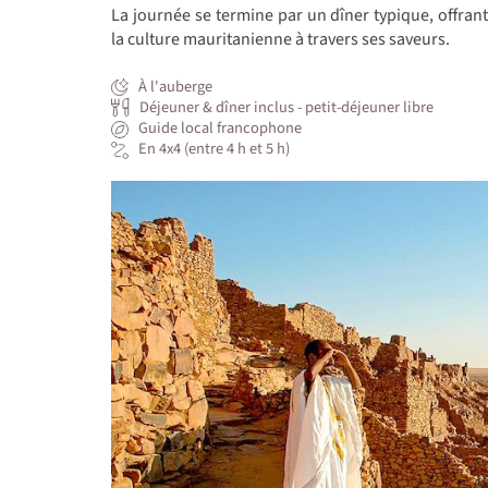
La journée se termine par un dîner typique, offra
la culture mauritanienne à travers ses saveurs.
À l'auberge
Déjeuner & dîner inclus - petit-déjeuner libre
Guide local francophone
En 4x4 (entre 4 h et 5 h)