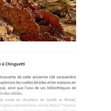
©
e à Chinguetti
couverte de cette ancienne cité caravanière
plorons les ruelles étroites et les maisons en
ssé, ainsi que l’une de ses bibliothèques de
s des siècles.
la route en direction du Guelb er Richat,
logique spectaculaire, visible depuis l’espace,
re débattue. La traversée en 4x4 nous offre des