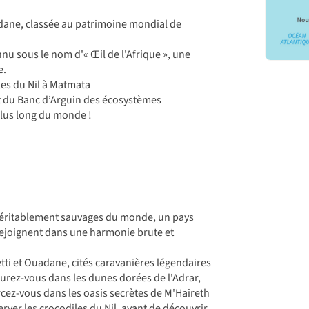
adane, classée au patrimoine mondial de
nnu sous le nom d'« Œil de l'Afrique », une
e.
les du Nil à Matmata
et du Banc d’Arguin des écosystèmes
plus long du monde !
 véritablement sauvages du monde, un pays
 rejoignent dans une harmonie brute et
tti et Ouadane, cités caravanières légendaires
urez-vous dans les dunes dorées de l'Adrar,
cez-vous dans les oasis secrètes de M'Haireth
erver les crocodiles du Nil, avant de découvrir