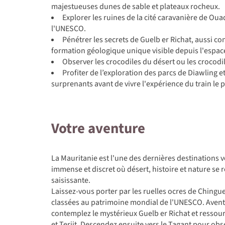
majestueuses dunes de sable et plateaux rocheux.
Explorer les ruines de la cité caravanière de Ou
l'UNESCO.
Pénétrer les secrets de Guelb er Richat, aussi co
formation géologique unique visible depuis l'espac
Observer les crocodiles du désert ou les crocodi
Profiter de l’exploration des parcs de Diawling 
surprenants avant de vivre l'expérience du train le 
Votre aventure
La Mauritanie est l'une des dernières destinations
immense et discret où désert, histoire et nature se
saisissante.
Laissez-vous porter par les ruelles ocres de Chingue
classées au patrimoine mondial de l'UNESCO. Avent
contemplez le mystérieux Guelb er Richat et ressour
et Terjit. Descendez ensuite vers le Tagant pour obs