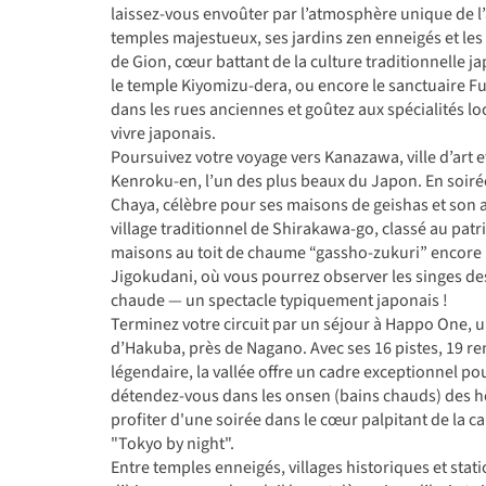
laissez-vous envoûter par l’atmosphère unique de l
temples majestueux, ses jardins zen enneigés et les
de Gion, cœur battant de la culture traditionnelle ja
le temple Kiyomizu-dera, ou encore le sanctuaire Fus
dans les rues anciennes et goûtez aux spécialités lo
vivre japonais.
Poursuivez votre voyage vers Kanazawa, ville d’art e
Kenroku-en, l’un des plus beaux du Japon. En soiré
Chaya, célèbre pour ses maisons de geishas et son a
village traditionnel de Shirakawa-go, classé au pa
maisons au toit de chaume “gassho-zukuri” encore h
Jigokudani, où vous pourrez observer les singes des
chaude — un spectacle typiquement japonais !
Terminez votre circuit par un séjour à Happo One, 
d’Hakuba, près de Nagano. Avec ses 16 pistes, 19 
légendaire, la vallée offre un cadre exceptionnel pour
détendez-vous dans les onsen (bains chauds) des h
profiter d'une soirée dans le cœur palpitant de la 
"Tokyo by night".
Entre temples enneigés, villages historiques et stat