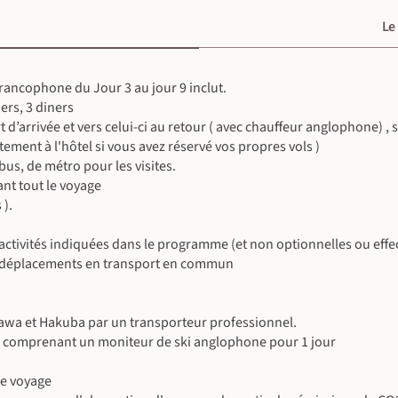
Le
ncophone du Jour 3 au jour 9 inclut.
©
©
ers, 3 diners
©
rt d’arrivée et vers celui-ci au retour ( avec chauffeur anglophone) 
tement à l'hôtel si vous avez réservé vos propres vols )
 bus, de métro pour les visites.
nt tout le voyage
 ).
es activités indiquées dans le programme (et non optionnelles ou eff
s déplacements en transport en commun
azawa et Hakuba par un transporteur professionnel.
, comprenant un moniteur de ski anglophone pour 1 jour
le voyage