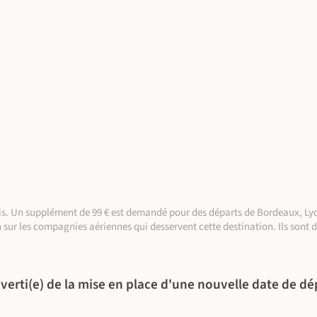
aris. Un supplément de 99 € est demandé pour des départs de Bordeaux, Lyo
n sur les compagnies aériennes qui desservent cette destination. Ils sont 
©
©
verti(e) de la mise en place d'une nouvelle date de dé
©
©
©
©
©