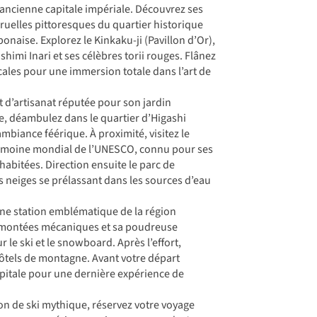
’ancienne capitale impériale. Découvrez ses
 ruelles pittoresques du quartier historique
ponaise. Explorez le Kinkaku-ji (Pavillon d’Or),
himi Inari et ses célèbres torii rouges. Flânez
cales pour une immersion totale dans l’art de
t d’artisanat réputée pour son jardin
e, déambulez dans le quartier d’Higashi
mbiance féérique. À proximité, visitez le
trimoine mondial de l’UNESCO, connu pour ses
abitées. Direction ensuite le parc de
 neiges se prélassant dans les sources d’eau
une station emblématique de la région
remontées mécaniques et sa poudreuse
 le ski et le snowboard. Après l’effort,
ôtels de montagne. Avant votre départ
capitale pour une dernière expérience de
ion de ski mythique, réservez votre voyage