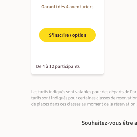
Garanti dès 4 aventuriers
À l'hôtel
À l'hôtel
Petit-déjeuner inclus - déjeuner & dîner libres
À l'hôtel
Petit-déjeuner & dîner inclus - déjeuner libre
En transports locaux (entre 1 h et 1 h 30)
Petit-déjeuner inclus - déjeuner & dîner libres
En train (~2 h)
Visite culturelle (entre 5 h et 6 h)
En transports locaux (entre 1 h et 2 h)
Balade à pied (8 km ~3 h)
300 m
Balade à pied (~5 h)
S'inscrire / option
De 4 à 12 participants
Les tarifs indiqués sont valables pour des départs de P
tarifs sont indiqués pour certaines classes de réservatio
de places dans ces classes au moment de la réservation.
Souhaitez-vous être a