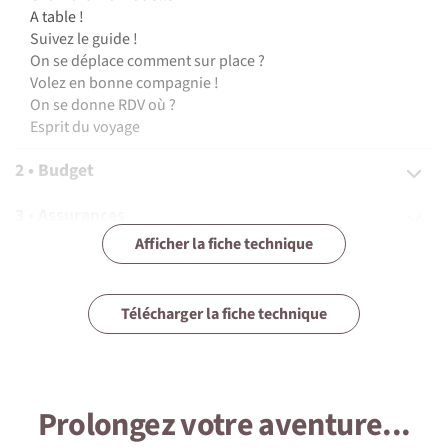
A table !
Suivez le guide !
On se déplace comment sur place ?
Volez en bonne compagnie !
On se donne RDV où ?
Esprit du voyage
2 • Budget
3 • Assurances
Afficher la fiche technique
4 • Equipement
5 • Formalités et santé
Télécharger la fiche technique
6 • Le pays
7 • Tourisme responsable
Prolongez votre aventure...