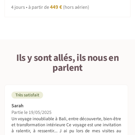
des traditions locales. Et n’oubliez pas, des imprévus sont
449 €
4 jours • à partir de
(hors aérien)
toujours possibles, dans ces moments adoptez la
Nomade attitude : patience et tolérance.
Ils y sont allés, ils nous en
parlent
Très satisfait
Sarah
Partie le 19/05/2025
Un voyage inoubliable à Bali, entre découverte, bien-être
et transformation intérieure Ce voyage est une invitation
à ralentir, à ressentir... J ai pu lors de mes visites au