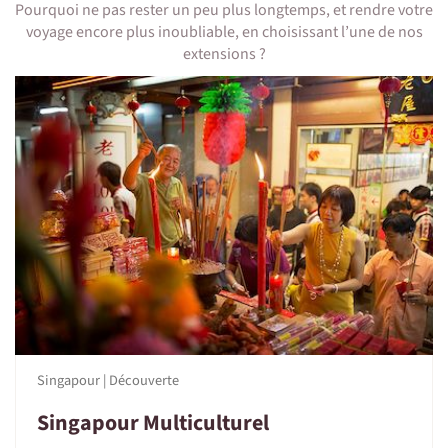
Pourquoi ne pas rester un peu plus longtemps, et rendre votre
voyage encore plus inoubliable, en choisissant l’une de nos
extensions ?
1 • Détails du voyage
Niveau physique et préparation
Voyage de niveau très tranquille.
On sera combien ?
De 2 à 10 personnes.
On dort où ?
Hôtels confortables.
Attention, le supplément chambre individuelle est
obligatoire si il n'est pas possible de partager la chambre
avec une autre participante.
Singapour | Découverte
Liste des hébergements (sous réserve de disponibilité) :
Singapour Multiculturel