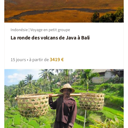
Indonésie | Voyage en petit groupe
La ronde des volcans de Java à Bali
3419 €
15 jours • à partir de