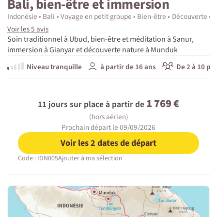
Bali, bien-être et immersion
Indonésie
Bali
Voyage en petit groupe
Bien-être
Découverte
E
Voir les 5 avis
Soin traditionnel à Ubud, bien-être et méditation à Sanur,
immersion à Gianyar et découverte nature à Munduk
Niveau tranquille
à partir de 16 ans
De 2 à 10 pa
1 769 €
11 jours sur place à partir de
(hors aérien)
Prochain départ le 09/09/2026
Voir les 2 dates de départ
Code : IDN005
Ajouter à ma sélection