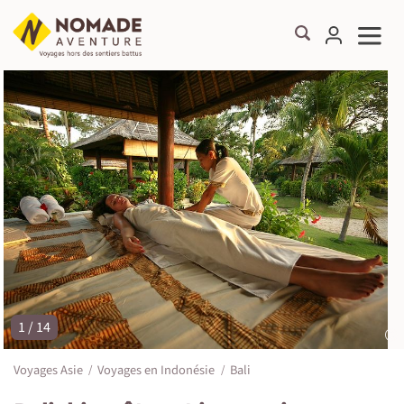
1 / 14
©
Voyages Asie
Voyages en Indonésie
Bali