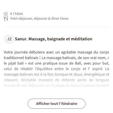
À l'hôtel
Petit-déjeuner, déjeuner & dîner libres
J2
Sanur. Massage, baignade et méditation
Votre journée débutera avec un agréable massage du corps
traditionnel balinais ! Le massage balinais, de son vrai nom, «
le pijat bali » est une pratique issue de Bali, avec pour but,
celui de rétablir l’équilibre entre le corps et l’ esprit. Le
massage balinais est à la fois tonique et doux, énergétique et
relaxant. Véritable moment de détente après de longues
heures de vol. Déjeuner sur la plage de Sanur (cuisine locale à
base de riz, de poissons grillés et légumes). L'après-midi,
baignade ou farniente pour profiter du bord de mer de Sanur,
Sanur - Gianyar - Sanur. Rencontre avec un
Sanur - Munduk. Visite des temples et rizières
Munduk - Pemuteran. Balade en forêt et
Pemuteran - Ubud. Méditation au temple de
Ubud. Profitez de la ville à votre rythme et
son calme et ses bateaux traditionnels. Une première journée
J3
J4
J5
J6
J7
J8
J9
J10
J11
Pemuteran. Aujourd'hui, c'est farniente !
Ubud. Source sacrée et séssion de yoga
Ubud. Marché local, cours de cuisine et détente !
Ubud - Denpasar. Retour en douceur
Afficher tout l'itinéraire
guérisseur
ancestrales
découverte du bouddhiste
Melanting et massage
session de yoga
N.B. :
sous le signe de la découverte et de la douceur pour la