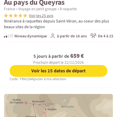
Au pays du Queyras
France
Voyage en petit groupe
À raquette
Voir les 25 avis
Itinérance à raquettes depuis Saint-Véran, au coeur des plus
beaux sites de la région
Niveau dynamique
à partir de 16 ans
De 4 à 15 p
659 €
5 jours à partir de
Prochain départ le 22/12/2026
Voir les 15 dates de départ
Code : FRA234
Ajouter à ma sélection