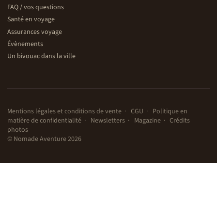
FAQ / vos questions
Santé en voyage
Assurances voyage
Évènements
Un bivouac dans la ville
Mentions légales et conditions de vente
CGU
Politique en
matière de confidentialité
Newsletters
Magazine
Crédits
photos
© Nomade Aventure 2026