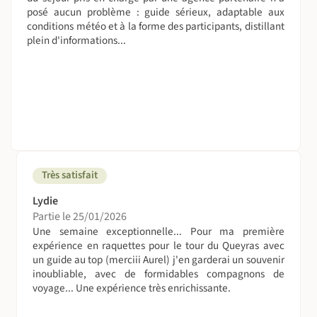
pratique de la raquette. Pistes
posé aucun problème : guide sérieux, adaptable aux
forestières et sentiers.
conditions météo et à la forme des participants, distillant
Vous ne portez que vos affaires de la journée, pour les
plein d'informations...
étapes au refuge de la Blanche, un sac
allégé sera transporté en motoneige.
On sera combien ?
De 4 à 15 personnes. Nous vous informons que ce voyage
est proposé en collaboration avec des partenaires et sera
en co-remplissage avec d'autres voyageurs
francophones.
Très satisfait
On dort où ?
Lydie
4 nuits en gîtes d'étape et refuges confortables, dortoirs
Partie le 25/01/2026
de 4 à 12 personnes. Douche chaude tous les soirs.
Une semaine exceptionnelle... Pour ma première
Possibilité de chambre de 2 toutes les nuits (selon les
expérience en raquettes pour le tour du Queyras avec
un guide au top (merciii Aurel) j'en garderai un souvenir
disponibilités) avec un supplément de 25€ par personne
inoubliable, avec de formidables compagnons de
et par nuit pour hébergement en chambre de deux.
voyage... Une expérience très enrichissante.
Gîte Les Bons Enfants