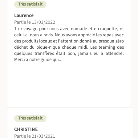
Très satisfait
vos substituts adaptés, notamment pain spécial, lait
spécial, encas, ….
Laurence
Partie le 13/03/2022
Suivez le guide !
1 er voyage pour nous avec nomade et en raquette, et
celui-ci nous a ravis. Nous avons apprécie les repas avec
Accompagnateur en montagne, brevet d'état.
des produits locaux et l'attention donné au presque zéro
déchet du pique-nique chaque midi. Les teaming des
On se déplace comment sur place ?
quelques transfères était bon, jamais eu a attendre.
En minibus, compris dans la prestation.
Merci a notre guide qui...
Vos bagages voyagent aussi...
Vous devez conditionner l’ensemble de vos affaires en 2
sacs : 1 sac à dos et 1 grand sac de
voyage souple.
Le sac à dos:
Sac à dos de randonnée d’une capacité de 40L environ, il
Très satisfait
vous sera utile pourle transport de
vos affaires personnelles durant lajournée (Pique-niques,
CHRISTINE
vêtements, appareil photos …)
Partie le 21/03/2021