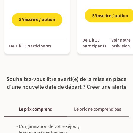
- Raquettes
Petit-déjeuner & déjeuner inclus - dîner libre
Au refuge - Refuge de la Blanche (ou équivalent)
Guide local francophone
- Bâtons télescopiques
Petit-déjeuner, déjeuner & dîner inclus
Randonnée ou balade à raquettes (8 km ~5 h)
100 m
550
S'inscrire / option
Guide local francophone
m
S'inscrire / option
Randonnée ou balade à raquettes (~4 h 30)
500 m
500 m
De 1 à 15
Voir notre
De 1 à 15 participants
participants
prévision
©
©
Souhaitez-vous être averti(e) de la mise en place
d'une nouvelle date de départ ?
Créer une alerte
Le prix comprend
Le prix ne comprend pas
©
- L'organisation de votre séjour,