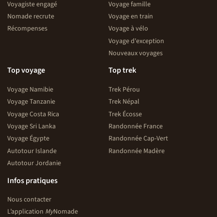
Voyagiste engagé
Voyage famille
Nomade recrute
Voyage en train
Récompenses
Voyage à vélo
Voyage d'exception
Nouveaux voyages
Top voyage
Top trek
Voyage Namibie
Trek Pérou
Voyage Tanzanie
Trek Népal
Voyage Costa Rica
Trek Écosse
Voyage Sri Lanka
Randonnée France
Voyage Égypte
Randonnée Cap-Vert
Autotour Islande
Randonnée Madère
Autotour Jordanie
Infos pratiques
Nous contacter
L’application
My
Nomade