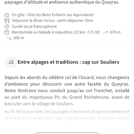
paysages d’altitude et ambiance authentique du Queyras.
En gîte - Gite les Bons Enfants (ou équivalent)
Déjeuner & dîner inclus - petit-déjeuner libre
Guide local francophone
Randonnée ou balade à raquettes (13 km ~5 h 30)
670 m
500 m
J2
Entre alpages et traditions : cap sur Souliers
Depuis les abords du célèbre col de l’Izoard, nous changeons
d’ambiance pour découvrir une autre facette du Queyras.
Notre itinéraire nous conduit jusqu’au col Tronchet, installé
au pied du majestueux Pic du Grand Rochebrune, avant de
basculer vers le village de Souliers.
Au fil de la journée, les paysages s’ouvrent progressivement et
révèlent le caractère plus sauvage de la partie ouest du massif.
En empruntant l’itinéraire par la crête des Glaisettes, nous
profitons de magnifiques panoramas sur la Font Sancte, qui