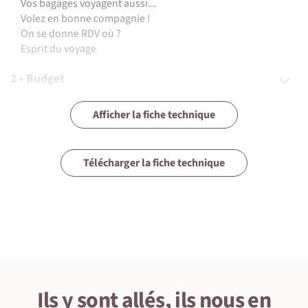
Vos bagages voyagent aussi...
Volez en bonne compagnie !
On se donne RDV où ?
Esprit du voyage
2 • Budget
3 • Assurances
Afficher la fiche technique
4 • Equipement
Télécharger la fiche technique
5 • Formalités et santé
6 • Le pays
7 • Tourisme responsable
Ils y sont allés, ils nous en