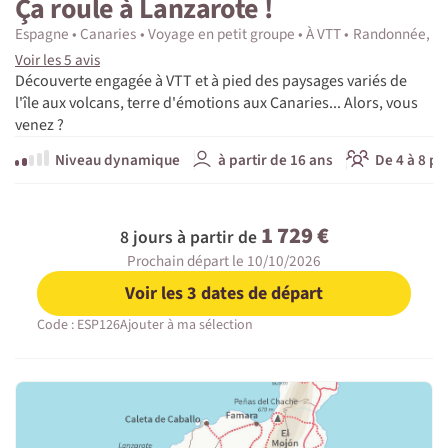
Ça roule à Lanzarote !
Espagne
Canaries
Voyage en petit groupe
À VTT
Randonnée, tr
Voir les 5 avis
Découverte engagée à VTT et à pied des paysages variés de
l'île aux volcans, terre d'émotions aux Canaries... Alors, vous
venez ?
Niveau dynamique
à partir de 16 ans
De 4 à 8 pa
1 729 €
8 jours à partir de
Prochain départ le 10/10/2026
Voir les 3 dates de départ
Code : ESP126
Ajouter à ma sélection