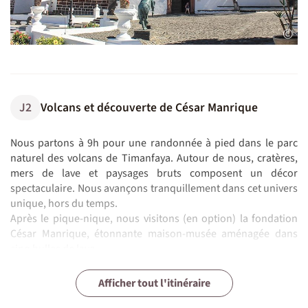
©
J2
Volcans et découverte de César Manrique
Nous partons à 9h pour une randonnée à pied dans le parc
naturel des volcans de Timanfaya. Autour de nous, cratères,
mers de lave et paysages bruts composent un décor
spectaculaire. Nous avançons tranquillement dans cet univers
unique, hors du temps.
Après le pique-nique, nous visitons (en option) la fondation
César Manrique, étonnante maison-musée aménagée dans
cinq bulles de lave.
Retour à Costa Teguise vers 16h, puis temps libre pour profiter
des plages, se baigner ou simplement se détendre avant le
J3
J4
J5
J6
J7
J8
Hauteurs et splendeurs du nord-est en VTT
A pied entre volcan et falaises...
La Graciosa en VTT
Des vignobles pas comme les autres...
Désert, plages et patrimoine de Lanzarote à VTT
Retour en France
Afficher tout l'itinéraire
N.B. :
Activités optionnelles
dîner au restaurant.