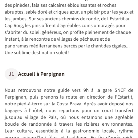
des pinèdes, falaises calcaires éblouissantes et roches
abruptes, sable doré et criques azur, un plaisir pour les yeux et
les jambes. Sur ses anciens chemins de ronde, de l'Estartit au
Cap Roig, les pins offrent d’agréables coins ombragés pour
s'abriter du soleil généreux, on profite pleinement de chaque
instant, à la rencontre de villages de pêcheurs et de
panoramas méditerranéens bercés par le chant des cigales...
Une sublime destination soleil !
J1
Accueil à Perpignan
Nous retrouvons notre guide vers 9h à la gare SNCF de
Perpignan, puis prenons la route en direction de l’Estartit,
notre pied-à-terre sur la Costa Brava. Après avoir déposé nos
bagages à l’hôtel, nous repartons pour un court transfert
jusqu’au village de Pals, où nous entamons une agréable
boucle de randonnée à travers les rizières environnantes.
Leur culture, essentielle à la gastronomie locale, rythme
encore aujourd’hui fêtes et traditions. En fin d’après-midi,