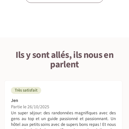
6 • Le pays
7 • Tourisme responsable
Ils y sont allés, ils nous en
1 • Détails du voyage
parlent
Niveau physique et préparation
Pour personnes pratiquant déjà la randonnée, avec des
dénivelés positifs d’environ 400 mètres. Etapes de 4 à 5
heures en moyenne, sur sentiers côtiers, bien tracés et
Très satisfait
entretenus, avec quelques passages sur de légers éboulis,
ou sur des plages de sable, aucune difficulté notable sur
Jen
l'intégralité du circuit.
Partie le 26/10/2025
Un super séjour: des randonnées magnifiques avec des
On sera combien ?
gens au top et un guide passionné et passionnant. Un
hôtel aux petits soins avec de supers bons repas ! Et nous
De 5 à 14 personnes. Nous vous informons que ce voyage