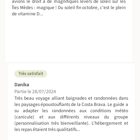
avions le droit à de magnifiques levers de soleil sur les
est proposé en collaboration avec des partenaires et sera
Îles Mèdes : magique ! Du soleil fin octobre, c'est le plein
en co-remplissage avec d'autres voyageurs
de vitamine D...
francophones.
On dort où ?
En hôtel confortable avec piscine dans le village de
l'Estartit. Hébergement en chambre équipée de deux lits
simples et salle de bains privative.
Vous pouvez souscrire lors de votre réservation un
Très satisfait
supplément pour bénéficier d’une chambre individuelle
(dans les hébergements où cela est possible), à partir de
Danika
229€ selon les dates et disponibilités.
Partie le 28/07/2024
Très beau voyage alliant baignades et randonnées dans
A table !
les paysages époustouflants de la Costa Brava. Le guide a
su adapter les randonnées aux conditions météo
Pension complète du déjeuner du jour 1 au petit déjeuner
(canicule) et aux différents niveaux du groupe
du jour 6, petit-déjeuner et dîner pris au restaurant.
(personnalisation très bienveillante). L'hébergement et
Les repas du midi seront préparés par vos hôtes sous
les repas étaient très qualitatifs...
forme de pique-nique, et mis dans le sac le matin avant le