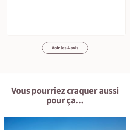
départ.
La toilette (et les toilettes)
Salle de bains privative pour chaque chambre.
Suivez le guide !
Accompagnateur en montagne connaissant bien le massif
Voir les 4 avis
et son parcours.
On se déplace comment sur place ?
En minibus privé pour tous les transferts : départ et
retour en fin du séjour, courts transferts éventuels
pendant le séjour.
Vous pourriez craquer aussi
pour ça...
Vos bagages voyagent aussi...
Transfert des bagages en taxi.
On se donne RDV où ?