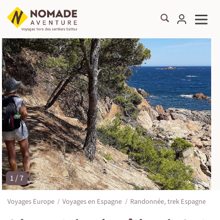
1 / 7
©
Voyages Europe
Voyages en Espagne
Randonnée, trek Espagne