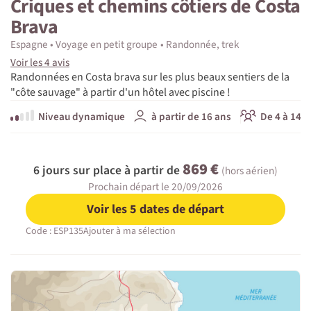
Criques et chemins côtiers de Costa
Brava
Espagne
Voyage en petit groupe
Randonnée, trek
Voir les 4 avis
Randonnées en Costa brava sur les plus beaux sentiers de la
"côte sauvage" à partir d'un hôtel avec piscine !
Niveau dynamique
à partir de 16 ans
De 4 à 14 p
869 €
6 jours sur place à partir de
(hors aérien)
Prochain départ le 20/09/2026
Voir les 5 dates de départ
Code : ESP135
Ajouter à ma sélection